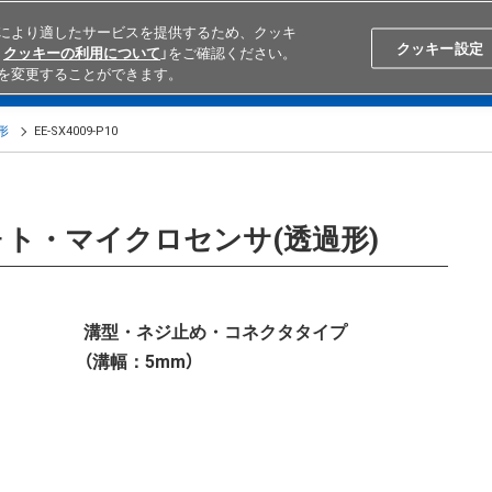
により適したサービスを提供するため、クッキ
Search
Japan
クッキー設定
クッキーの利用について
」をご確認ください。
を変更することができます。
学ぶ
テクニカルサポート
外部ECサイト検索
オムロンと
形
EE-SX4009-P10
0 フォト・マイクロセンサ(透過形)
溝型・ネジ止め・コネクタタイプ
（溝幅：5mm）