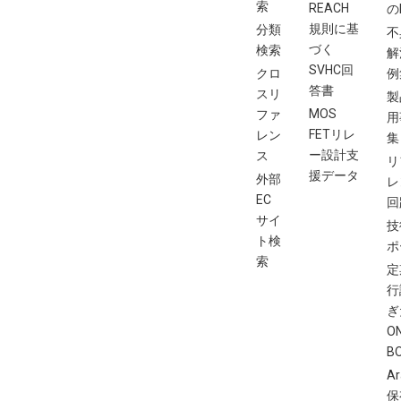
索
REACH
の
規則に基
分類
不
づく
検索
解
SVHC回
クロ
例
答書
スリ
製
MOS
ファ
用
FETリレ
レン
集
ー設計支
ス
リ
援データ
外部
レ
EC
回
サイ
技
ト検
ポ
索
定
行
ぎ
O
B
Ar
保