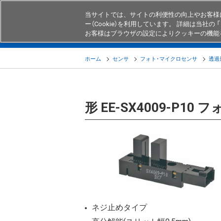
当サイトでは、サイトの利便性の向上やお客様
ー（Cookie）を利用しています。 詳細は当社の 「
お客様はブラウザの設定によりクッキーの機能
製品
業界・用途別商品
知る・
ホーム
センサ
フォト･マイクロセンサ
透過
形 EE-SX4009-P1
ネジ止めタイプ