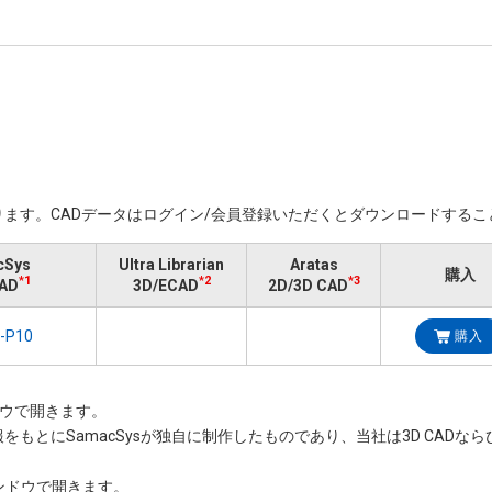
ます。​CADデータはログイン/会員登録いただくと​ダウンロードする
cSys
Ultra Librarian
Aratas
購入
*1
*2
*3
AD
3D/ECAD
2D/3D CAD
購入
ンドウで開きます。
情報をもとにSamacSysが独自に制作したものであり、当社は3D CAD
いウィンドウで開きます。