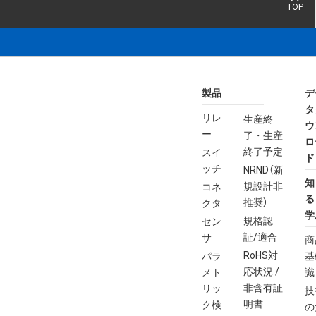
TOP
製品
デ
タ
リレ
生産終
ウ
ー
了・生産
ロ
終了予定
スイ
ド
ッチ
NRND（新
知
規設計非
コネ
る
推奨）
クタ
学
規格認
セン
証/適合
サ
商
RoHS対
パラ
基
応状況 /
メト
識
非含有証
リッ
技
明書
ク検
の