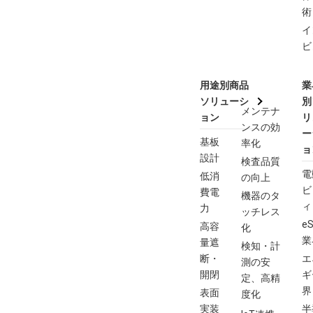
術
イ
ビ
用途別商品
業
ソリューシ
別
メンテナ
ョン
リ
ンスの効
ー
基板
率化
ョ
設計
検査品質
電
低消
の向上
ビ
費電
機器のタ
ィ
力
ッチレス
eS
高容
化
業
量遮
検知・計
断・
エ
測の安
開閉
ギ
定、高精
界
表面
度化
実装
半