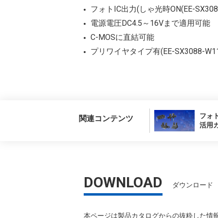
フォトIC出力(しゃ光時ON(EE-SX30
電源電圧DC4.5～16Vまで適用可能
C-MOSに直結可能
プリワイヤタイプ有(EE-SX3088-W11/E
フォ
関連コンテンツ
活用
DOWNLOAD
ダウンロード
本ページは製品カタログからの抜粋した情報