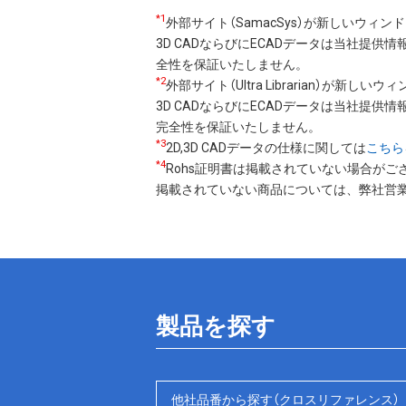
*1
外部サイト（SamacSys）が新しいウィ
3D CADならびにECADデータは当社提供
全性を保証いたしません。
*2
外部サイト（Ultra Librarian）が新し
3D CADならびにECADデータは当社提供情報
完全性を保証いたしません。
*3
2D,3D CADデータの仕様に関しては
こちら
*4
Rohs証明書は掲載されていない場合がご
掲載されていない商品については、弊社営
製品を探す
他社品番から探す（クロスリファレンス）