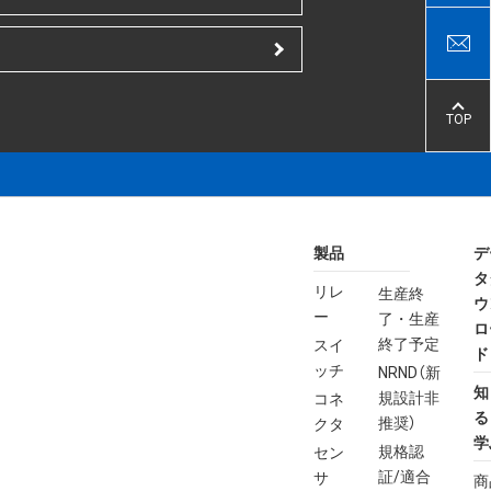
TOP
製品
デ
タ
リレ
生産終
ウ
ー
了・生産
ロ
終了予定
スイ
ド
ッチ
NRND（新
知
規設計非
コネ
る
推奨）
クタ
学
規格認
セン
証/適合
サ
商