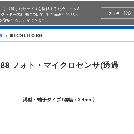
により適したサービスを提供するため、クッキ
Search
Japan
クッキー設定
クッキーの利用について
」をご確認ください。
を変更することができます。
学ぶ
テクニカルサポート
外部ECサイト検索
オムロンと
形
EE-SX3088/EE-SX4088
-SX4088 フォト・マイクロセンサ(透過
溝型・端子タイプ（溝幅：3.4mm）