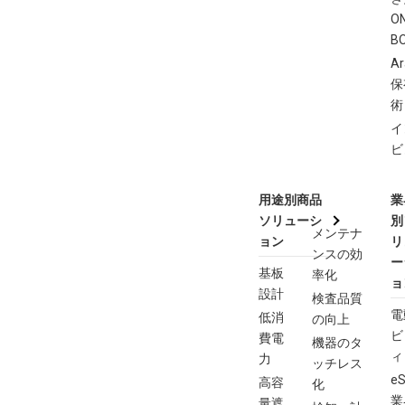
O
B
Ar
保
術
イ
ビ
用途別商品
業
ソリューシ
別
メンテナ
ョン
リ
ンスの効
ー
基板
率化
ョ
設計
検査品質
電
低消
の向上
ビ
費電
機器のタ
ィ
力
ッチレス
eS
高容
化
業
量遮