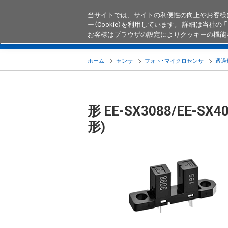
当サイトでは、サイトの利便性の向上やお客様
ー（Cookie）を利用しています。 詳細は当社の 「
お客様はブラウザの設定によりクッキーの機能
製品
業界・用途別商品
知る・
ホーム
センサ
フォト･マイクロセンサ
透過
形 EE-SX3088/EE
形)