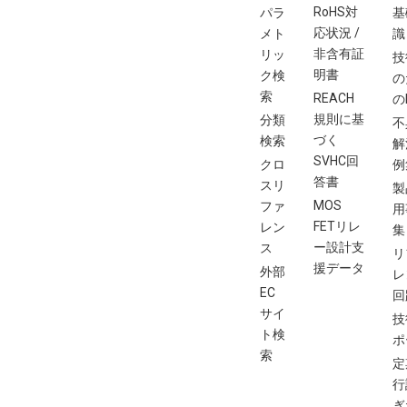
RoHS対
パラ
基
応状況 /
メト
識
非含有証
リッ
技
明書
ク検
の
索
REACH
の
規則に基
分類
不
づく
検索
解
SVHC回
クロ
例
答書
スリ
製
MOS
ファ
用
FETリレ
レン
集
ー設計支
ス
リ
援データ
外部
レ
EC
回
サイ
技
ト検
ポ
索
定
行
ぎ