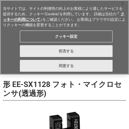
当サイトでは、サイトの利便性の向上やお客様により適したサービスを
提供するため、クッキー（Cookie）を利用しています。 詳細は当社の 「
ク
ッキーの利用について
」をご確認ください。 お客様はブラウザの設定によ
りクッキーの機能を変更することができます。
Japan
クッキー設定
データシート
お問い合わせ
拒否する
購入する
同意する
形 EE-SX1128 フォト・マイクロセ
ンサ(透過形)