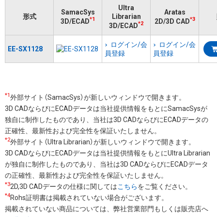
Ultra
SamacSys
Aratas
形式
Librarian
*1
*3
3D/ECAD
2D/3D CAD
*2
3D/ECAD
ログイン/会
ログイン/会
EE-SX1128
員登録
員登録
*1
外部サイト（SamacSys）が新しいウィンドウで開きます。
3D CADならびにECADデータは当社提供情報をもとにSamacSysが
独自に制作したものであり、当社は3D CADならびにECADデータの
正確性、最新性および完全性を保証いたしません。
*2
外部サイト（Ultra Librarian）が新しいウィンドウで開きます。
3D CADならびにECADデータは当社提供情報をもとにUltra Librarian
が独自に制作したものであり、当社は3D CADならびにECADデータ
の正確性、最新性および完全性を保証いたしません。
*3
2D,3D CADデータの仕様に関しては
こちら
をご覧ください。
*4
Rohs証明書は掲載されていない場合がございます。
掲載されていない商品については、弊社営業部門もしくは販売店へ