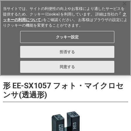
当サイトでは、サイトの利便性の向上やお客様により適したサービスを
提供するため、クッキー（Cookie）を利用しています。 詳細は当社の 「
ク
ッキーの利用について
」をご確認ください。 お客様はブラウザの設定によ
りクッキーの機能を変更することができます。
Japan
クッキー設定
データシート
お問い合わせ
拒否する
購入する
同意する
形 EE-SX1057 フォト・マイクロセ
ンサ(透過形)