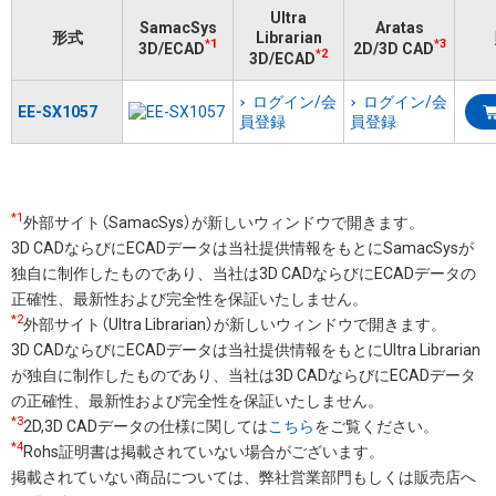
Ultra
SamacSys
Aratas
形式
Librarian
*1
*3
3D/ECAD
2D/3D CAD
*2
3D/ECAD
ログイン/会
ログイン/会
EE-SX1057
員登録
員登録
*1
外部サイト（SamacSys）が新しいウィンドウで開きます。
3D CADならびにECADデータは当社提供情報をもとにSamacSysが
独自に制作したものであり、当社は3D CADならびにECADデータの
正確性、最新性および完全性を保証いたしません。
*2
外部サイト（Ultra Librarian）が新しいウィンドウで開きます。
3D CADならびにECADデータは当社提供情報をもとにUltra Librarian
が独自に制作したものであり、当社は3D CADならびにECADデータ
の正確性、最新性および完全性を保証いたしません。
*3
2D,3D CADデータの仕様に関しては
こちら
をご覧ください。
*4
Rohs証明書は掲載されていない場合がございます。
掲載されていない商品については、弊社営業部門もしくは販売店へ