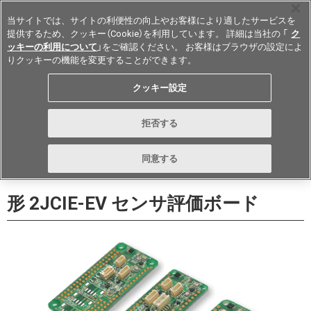
当サイトでは、サイトの利便性の向上やお客様により適したサービスを
提供するため、クッキー（Cookie）を利用しています。 詳細は当社の 「
ク
ッキーの利用について
」をご確認ください。 お客様はブラウザの設定によ
りクッキーの機能を変更することができます。
Japan
クッキー設定
データシート
お問い合わせ
拒否する
購入する
同意する
形 2JCIE-EV センサ評価ボード