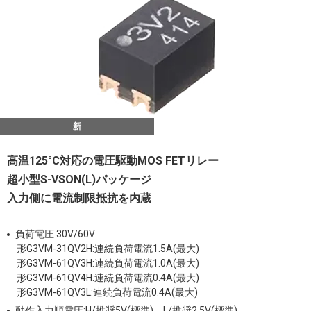
新
高温125°C対応の電圧駆動MOS FETリレー
超小型S-VSON(L)パッケージ
入力側に電流制限抵抗を内蔵
負荷電圧 30V/60V
形G3VM-31QV2H:連続負荷電流1.5A(最大)
形G3VM-61QV3H:連続負荷電流1.0A(最大)
形G3VM-61QV4H:連続負荷電流0.4A(最大)
形G3VM-61QV3L:連続負荷電流0.4A(最大)
動作入力順電圧:H/推奨5V(標準)、L/推奨2.5V(標準)