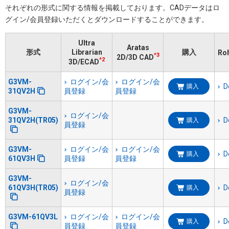
それぞれの形式に関する情報を掲載しております。​CADデータはロ
グイン/会員登録いただくと​ダウンロードすることができます。
Ultra
Aratas
形式
Librarian
購入
Ro
*3
2D/3D CAD
*2
3D/ECAD
G3VM-
ログイン/会
ログイン/会
D
購入
31QV2H
員登録
員登録
G3VM-
ログイン/会
31QV2H(TR05)
D
購入
員登録
G3VM-
ログイン/会
ログイン/会
D
購入
61QV3H
員登録
員登録
G3VM-
ログイン/会
61QV3H(TR05)
D
購入
員登録
G3VM-61QV3L
ログイン/会
ログイン/会
D
購入
員登録
員登録