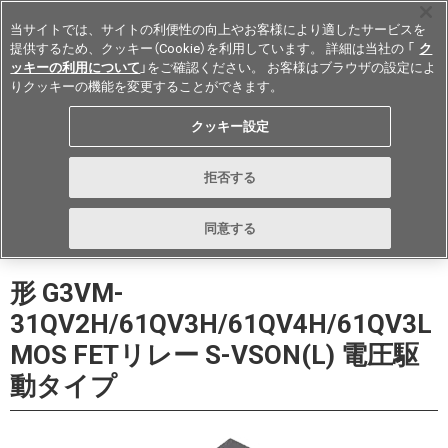
当サイトでは、サイトの利便性の向上やお客様により適したサービスを
提供するため、クッキー（Cookie）を利用しています。 詳細は当社の 「
ク
ッキーの利用について
」をご確認ください。 お客様はブラウザの設定によ
りクッキーの機能を変更することができます。
Japan
クッキー設定
データシート
お問い合わせ
拒否する
購入する
同意する
形 G3VM-
31QV2H/61QV3H/61QV4H/61QV3L
MOS FETリレー S-VSON(L) 電圧駆
動タイプ