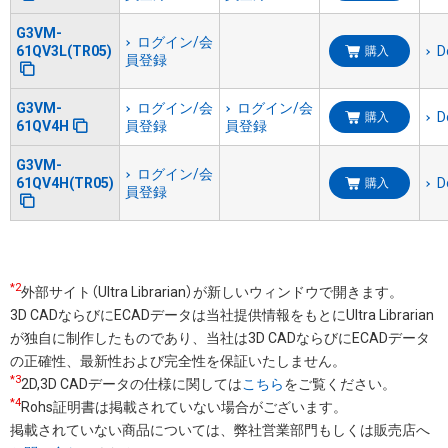
G3VM-
ログイン/会
61QV3L(TR05)
D
購入
員登録
G3VM-
ログイン/会
ログイン/会
D
購入
61QV4H
員登録
員登録
G3VM-
ログイン/会
61QV4H(TR05)
D
購入
員登録
*2
外部サイト（Ultra Librarian）が新しいウィンドウで開きます。
3D CADならびにECADデータは当社提供情報をもとにUltra Librarian
が独自に制作したものであり、当社は3D CADならびにECADデータ
の正確性、最新性および完全性を保証いたしません。
*3
2D,3D CADデータの仕様に関しては
こちら
をご覧ください。
*4
Rohs証明書は掲載されていない場合がございます。
掲載されていない商品については、弊社営業部門もしくは販売店へ