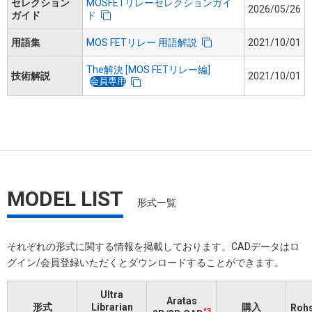
セレクション
MOSFETリレーセレクションガイ
2026/05/26
ガイド
ド
用語集
MOS FETリレー 用語解説
2021/10/01
The解決 [MOS FETリレー編]
技術解説
2021/10/01
会員専用
MODEL LIST
形式一覧
それぞれの形式に関する情報を掲載しております。​CADデータはロ
グイン/会員登録いただくと​ダウンロードすることができます。
Ultra
Aratas
形式
Librarian
購入
Ro
*3