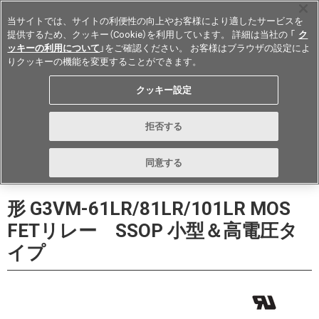
当サイトでは、サイトの利便性の向上やお客様により適したサービスを
提供するため、クッキー（Cookie）を利用しています。 詳細は当社の 「
ク
ッキーの利用について
」をご確認ください。 お客様はブラウザの設定によ
りクッキーの機能を変更することができます。
Japan
クッキー設定
データシート
お問い合わせ
拒否する
購入する
同意する
形 G3VM-61LR/81LR/101LR MOS
FETリレー SSOP 小型＆高電圧タ
イプ