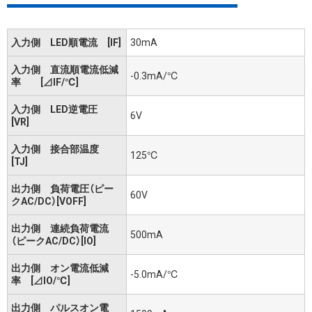
入力側 LED順電流 [IF]
30mA
入力側 直流順電流低減
-0.3mA/℃
率 [⊿IF/℃]
入力側 LED逆電圧
6V
[VR]
入力側 接合部温度
125℃
[TJ]
出力側 負荷電圧（ピー
60V
クAC/DC）[VOFF]
出力側 連続負荷電流
500mA
（ピークAC/DC）[IO]
出力側 オン電流低減
-5.0mA/℃
率 [⊿IO/℃]
出力側 パルスオン電