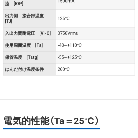
1500mA
流 [IOP]
出力側 接合部温度
125℃
[TJ]
入出力間耐電圧 [VI-O]
3750Vrms
使用周囲温度 [Ta]
-40~+110℃
保管温度 [Tstg]
-55~+125℃
はんだ付け温度条件
260℃
電気的性能（Ta＝25℃）