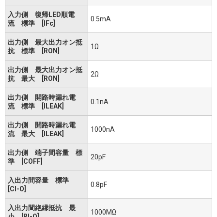
入力側 復帰LED順電
0.5mA
流 標準 [IFc]
出力側 最大出力オン抵
1Ω
抗 標準 [RON]
出力側 最大出力オン抵
2Ω
抗 最大 [RON]
出力側 開路時漏れ電
0.1nA
流 標準 [ILEAK]
出力側 開路時漏れ電
1000nA
流 最大 [ILEAK]
出力側 端子間容量 標
20pF
準 [COFF]
入出力間容量 標準
0.8pF
[CI-O]
入出力間絶縁抵抗 最
1000MΩ
小 [RI-O]