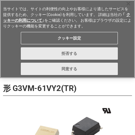
当サイトでは、サイトの利便性の向上やお客様により適したサービスを
提供するため、クッキー（Cookie）を利用しています。 詳細は当社の 「
ク
ッキーの利用について
」をご確認ください。 お客様はブラウザの設定によ
りクッキーの機能を変更することができます。
Japan
クッキー設定
データシート
お問い合わせ
拒否する
購入
形詳細ページに戻る
同意する
形 G3VM-61VY2(TR)