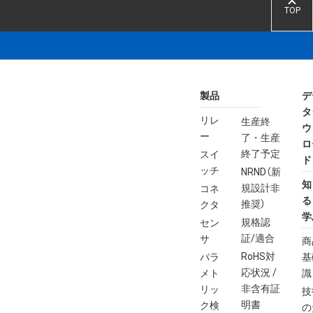
TOP
製品
デ
タ
リレ
生産終
ウ
ー
了・生産
ロ
終了予定
スイ
ド
ッチ
NRND（新
知
規設計非
コネ
る
推奨）
クタ
学
規格認
セン
証/適合
サ
商
RoHS対
パラ
基
応状況 /
メト
識
非含有証
リッ
技
明書
ク検
の