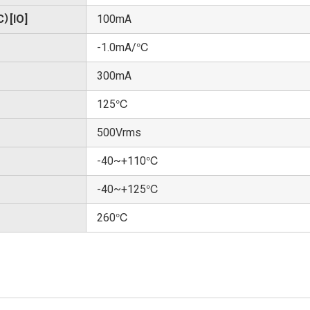
[IO]
100mA
-1.0mA/℃
300mA
125℃
500Vrms
-40~+110℃
-40~+125℃
260℃