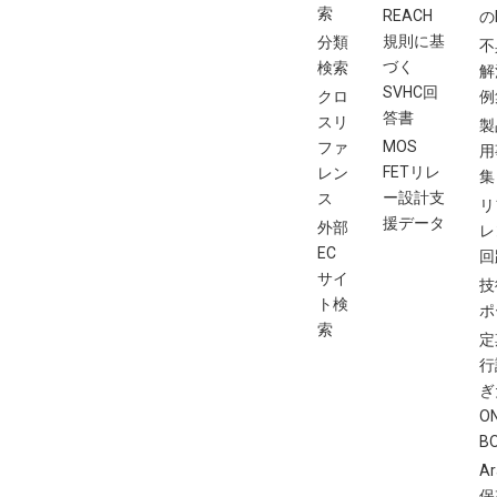
索
REACH
の
規則に基
分類
不
づく
検索
解
SVHC回
クロ
例
答書
スリ
製
MOS
ファ
用
FETリレ
レン
集
ー設計支
ス
リ
援データ
外部
レ
EC
回
サイ
技
ト検
ポ
索
定
行
ぎ
O
B
Ar
保