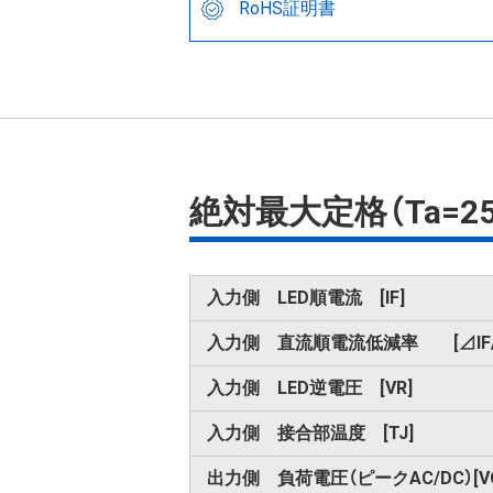
RoHS証明書
絶対最大定格（Ta=2
入力側 LED順電流 [IF]
入力側 直流順電流低減率 [⊿IF/
入力側 LED逆電圧 [VR]
入力側 接合部温度 [TJ]
出力側 負荷電圧（ピークAC/DC）[VO