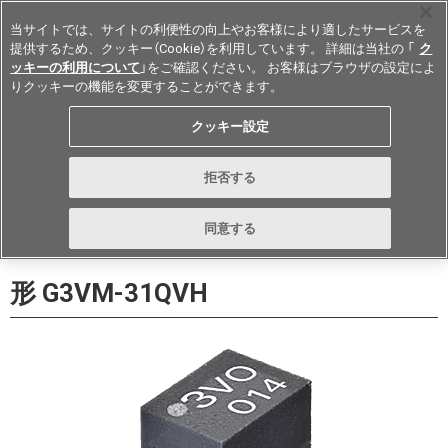
当サイトでは、サイトの利便性の向上やお客様により適したサービスを
提供するため、クッキー（Cookie）を利用しています。 詳細は当社の 「
ク
ッキーの利用について
」をご確認ください。 お客様はブラウザの設定によ
りクッキーの機能を変更することができます。
Japan
クッキー設定
データシート
お問い合わせ
拒否する
購入
形詳細ページに戻る
同意する
形 G3VM-31QVH