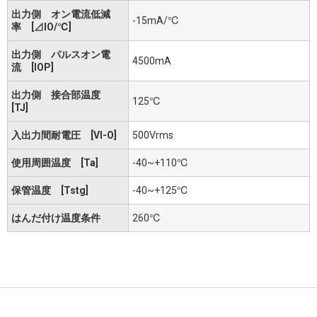
出力側 オン電流低減
-15mA/℃
率 [⊿IO/℃]
出力側 パルスオン電
4500mA
流 [IOP]
出力側 接合部温度
125℃
[TJ]
入出力間耐電圧 [VI-O]
500Vrms
使用周囲温度 [Ta]
-40~+110℃
保管温度 [Tstg]
-40~+125℃
はんだ付け温度条件
260℃