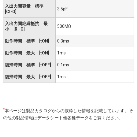
入出力間容量 標準
3.5pF
[CI-O]
入出力間絶縁抵抗 最
500MΩ
小 [RI-O]
動作時間 標準 [tON]
0.3ms
動作時間 最大 [tON]
1ms
復帰時間 標準 [tOFF]
0.1ms
復帰時間 最大 [tOFF]
1ms
*
本ページは製品カタログからの抜粋した情報を記載しています。そ
の他の製品情報はデータシート他各種データをご覧ください。