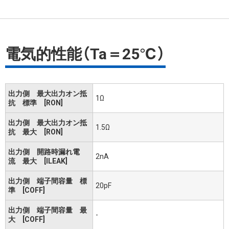
電気的性能（Ta＝25℃）
出力側 最大出力オン抵
1Ω
抗 標準 [RON]
出力側 最大出力オン抵
1.5Ω
抗 最大 [RON]
出力側 開路時漏れ電
2nA
流 最大 [ILEAK]
出力側 端子間容量 標
20pF
準 [COFF]
出力側 端子間容量 最
-
大 [COFF]