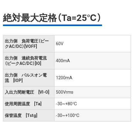
絶対最大定格（Ta=25℃）
出力側 負荷電圧（ピー
60V
クAC/DC）[VOFF]
出力側 連続負荷電流
400mA
（ピークAC/DC）[IO]
出力側 パルスオン電
1200mA
流 [IOP]
入出力間耐電圧 [VI-O]
500Vrms
使用周囲温度 [Ta]
-30~+80℃
保管温度 [Tstg]
-30~+100℃