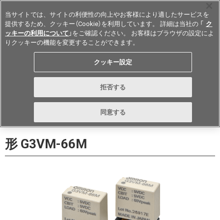
当サイトでは、サイトの利便性の向上やお客様により適したサービスを
提供するため、クッキー（Cookie）を利用しています。 詳細は当社の 「
ク
ッキーの利用について
」をご確認ください。 お客様はブラウザの設定によ
りクッキーの機能を変更することができます。
Japan
クッキー設定
データシート
お問い合わせ
拒否する
購入
形詳細ページに戻る
同意する
形 G3VM-66M