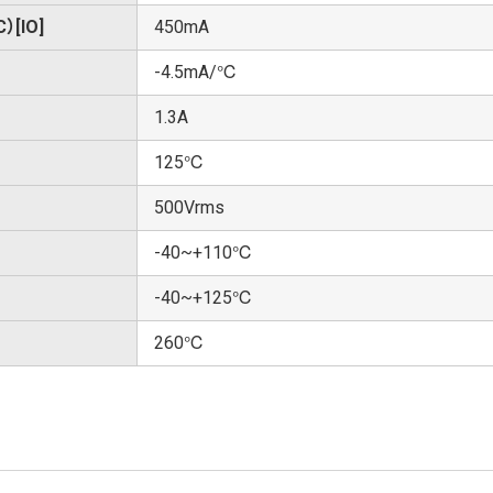
[IO]
450mA
-4.5mA/℃
1.3A
125℃
500Vrms
-40~+110℃
-40~+125℃
260℃