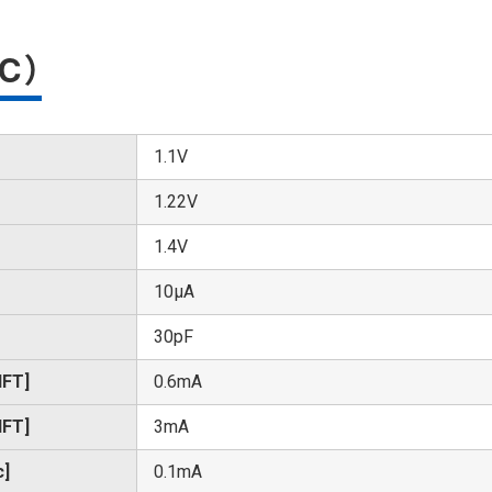
℃）
1.1V
1.22V
1.4V
10μA
30pF
FT]
0.6mA
FT]
3mA
]
0.1mA