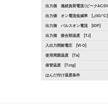
出力側 連続負荷電流（ピークAC/DC）
出力側 オン電流低減率 [⊿IO/℃]
出力側 パルスオン電流 [IOP]
出力側 接合部温度 [TJ]
入出力間耐電圧 [VI-O]
使用周囲温度 [Ta]
保管温度 [Tstg]
はんだ付け温度条件