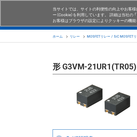
当サイトでは、サイトの利便性の向上やお客様
ー（Cookie）を利用しています。 詳細は当社の 「
お客様はブラウザの設定によりクッキーの機能
製品
業界・用途別商品
知る・
ホーム
リレー
MOSFETリレー / SiC MOSFET
形 G3VM-21UR1(TR05)