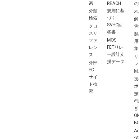
索
REACH
の
規則に基
分類
不
づく
検索
解
SVHC回
クロ
例
答書
スリ
製
MOS
ファ
用
FETリレ
レン
集
ー設計支
ス
リ
援データ
外部
レ
EC
回
サイ
技
ト検
ポ
索
定
行
ぎ
O
B
Ar
保