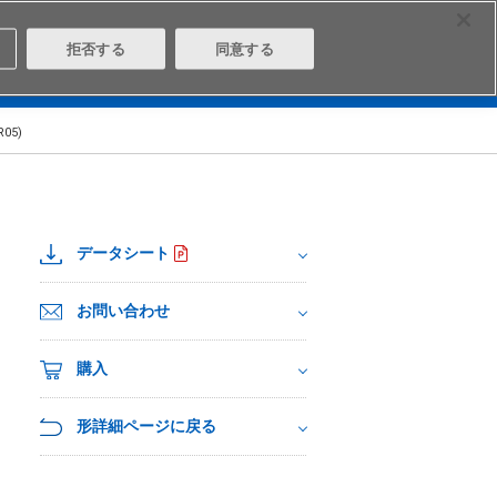
Select Region
Contact
拒否する
同意する
は
Aratasとは
ログイン/会員登録
R05)
データシート
お問い合わせ
購入
形詳細ページに戻る