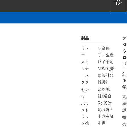
TOP
製品
デ
タ
リレ
生産終
ウ
ー
了・生産
ロ
終了予定
スイ
ド
ッチ
NRND（新
知
規設計非
コネ
る
推奨）
クタ
学
規格認
セン
証/適合
サ
商
RoHS対
パラ
基
応状況 /
メト
識
非含有証
リッ
技
明書
ク検
の