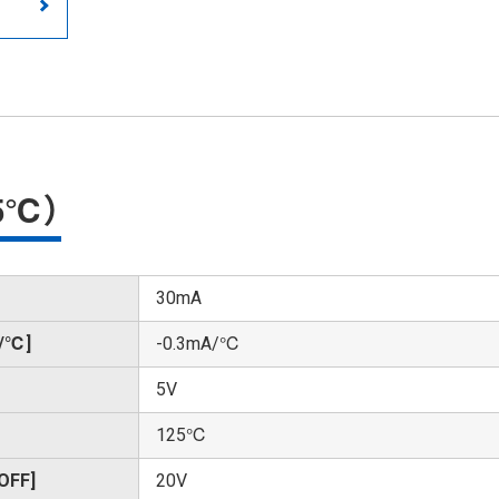
5℃）
30mA
℃]
-0.3mA/℃
5V
125℃
FF]
20V