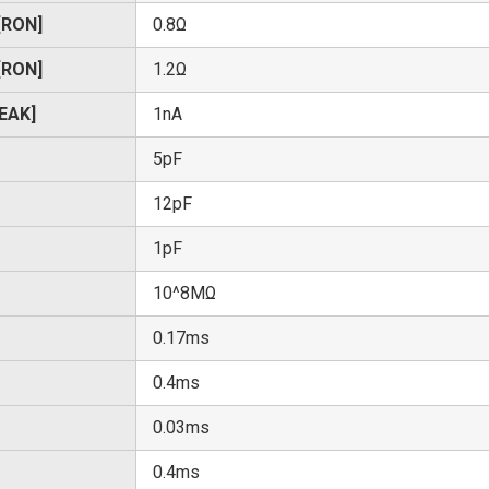
ON]
0.8Ω
ON]
1.2Ω
EAK]
1nA
5pF
12pF
1pF
10^8MΩ
0.17ms
0.4ms
0.03ms
0.4ms