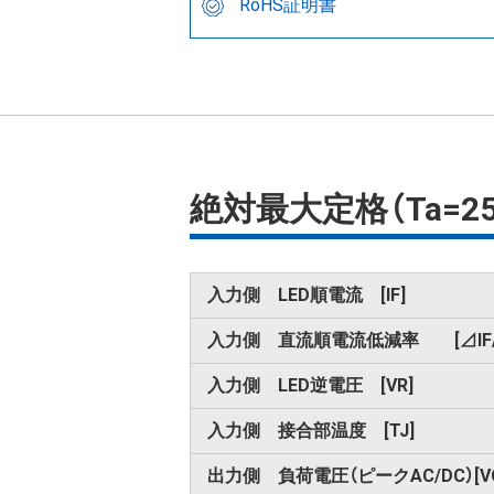
RoHS証明書
絶対最大定格（Ta=2
入力側 LED順電流 [IF]
入力側 直流順電流低減率 [⊿IF/
入力側 LED逆電圧 [VR]
入力側 接合部温度 [TJ]
出力側 負荷電圧（ピークAC/DC）[VO