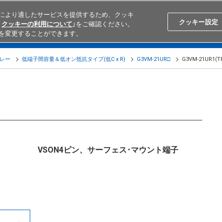
により適したサービスを提供するため、クッキ
Search
Japan
クッキー設定
クッキーの利用について
」をご確認ください。
を変更することができます。
学ぶ
テクニカルサポート
外部ECサイト検索
オムロンと
リレー
低端子間容量＆低オン抵抗タイプ(低C x R)
G3VM-21UR□
G3VM-21UR1(T
VSON4ピン、サーフェス･マウント端子