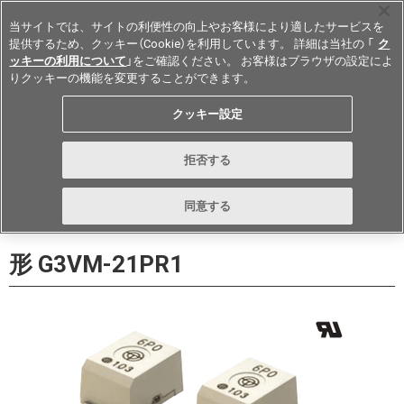
当サイトでは、サイトの利便性の向上やお客様により適したサービスを
提供するため、クッキー（Cookie）を利用しています。 詳細は当社の 「
ク
ッキーの利用について
」をご確認ください。 お客様はブラウザの設定によ
りクッキーの機能を変更することができます。
Japan
クッキー設定
データシート
お問い合わせ
拒否する
購入
形詳細ページに戻る
同意する
形 G3VM-21PR1