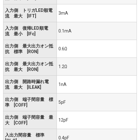
入力側 トリガLED順電
3mA
流 最大 [IFT]
入力側 復帰LED順電
0.1mA
流 最小 [IFc]
出力側 最大出力オン抵
0.6Ω
抗 標準 [RON]
出力側 最大出力オン抵
1.2Ω
抗 最大 [RON]
出力側 開路時漏れ電
1nA
流 最大 [ILEAK]
出力側 端子間容量 標
5pF
準 [COFF]
出力側 端子間容量 最
12pF
大 [COFF]
入出力間容量 標準
0.4pF