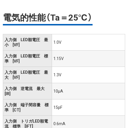
電気的性能（Ta＝25℃）
入力側 LED順電圧 最
1.0V
小 [VF]
入力側 LED順電圧 標
1.15V
準 [VF]
入力側 LED順電圧 最
1.3V
大 [VF]
入力側 逆電流 最大
10μA
[IR]
入力側 端子間容量 標
15pF
準 [CT]
入力側 トリガLED順電
0.6mA
流 標準 [IFT]