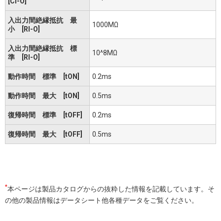
[CI-O]
入出力間絶縁抵抗 最
1000MΩ
小 [RI-O]
入出力間絶縁抵抗 標
10^8MΩ
準 [RI-O]
動作時間 標準 [tON]
0.2ms
動作時間 最大 [tON]
0.5ms
復帰時間 標準 [tOFF]
0.2ms
復帰時間 最大 [tOFF]
0.5ms
*
本ページは製品カタログからの抜粋した情報を記載しています。そ
の他の製品情報はデータシート他各種データをご覧ください。