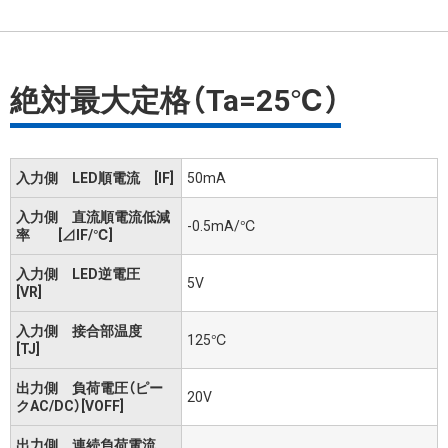
絶対最大定格（Ta=25℃）
入力側 LED順電流 [IF]
50mA
入力側 直流順電流低減
-0.5mA/℃
率 [⊿IF/℃]
入力側 LED逆電圧
5V
[VR]
入力側 接合部温度
125℃
[TJ]
出力側 負荷電圧（ピー
20V
クAC/DC）[VOFF]
出力側 連続負荷電流