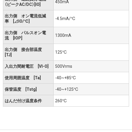
450mA
（ピークAC/DC）[IO]
出力側 オン電流低減
-4.5mA/℃
率 [⊿IO/℃]
出力側 パルスオン電
1300mA
流 [IOP]
出力側 接合部温度
125℃
[TJ]
入出力間耐電圧 [VI-O]
500Vrms
使用周囲温度 [Ta]
-40~+85℃
保管温度 [Tstg]
-40~+125℃
はんだ付け温度条件
260℃