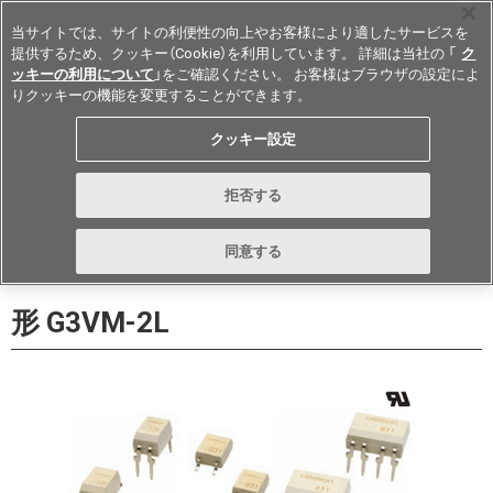
当サイトでは、サイトの利便性の向上やお客様により適したサービスを
提供するため、クッキー（Cookie）を利用しています。 詳細は当社の 「
ク
ッキーの利用について
」をご確認ください。 お客様はブラウザの設定によ
りクッキーの機能を変更することができます。
Japan
クッキー設定
データシート
お問い合わせ
拒否する
購入
形詳細ページに戻る
同意する
形 G3VM-2L