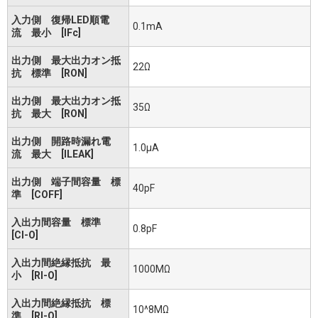
入力側 復帰LED順電
0.1mA
流 最小 [IFc]
出力側 最大出力オン抵
22Ω
抗 標準 [RON]
出力側 最大出力オン抵
35Ω
抗 最大 [RON]
出力側 開路時漏れ電
1.0μA
流 最大 [ILEAK]
出力側 端子間容量 標
40pF
準 [COFF]
入出力間容量 標準
0.8pF
[CI-O]
入出力間絶縁抵抗 最
1000MΩ
小 [RI-O]
入出力間絶縁抵抗 標
10^8MΩ
準 [RI-O]