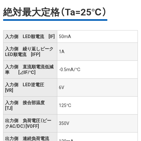
絶対最大定格（Ta=25℃）
入力側 LED順電流 [IF]
50mA
入力側 繰り返しピーク
1A
LED順電流 [IFP]
入力側 直流順電流低減
-0.5mA/℃
率 [⊿IF/℃]
入力側 LED逆電圧
6V
[VR]
入力側 接合部温度
125℃
[TJ]
出力側 負荷電圧（ピー
350V
クAC/DC）[VOFF]
出力側 連続負荷電流