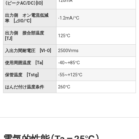
120mA
（ピークAC/DC）[IO]
出力側 オン電流低減
-1.2mA/℃
率 [⊿IO/℃]
出力側 接合部温度
125℃
[TJ]
入出力間耐電圧 [VI-O]
2500Vrms
使用周囲温度 [Ta]
-40~+85℃
保管温度 [Tstg]
-55~+125℃
はんだ付け温度条件
260℃
電気的性能（Ta＝25℃）