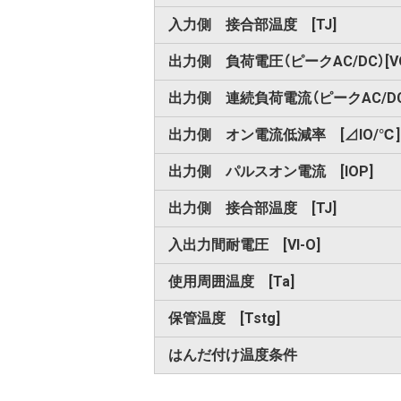
入力側 接合部温度 [TJ]
出力側 負荷電圧（ピークAC/DC）[VO
出力側 連続負荷電流（ピークAC/DC）
出力側 オン電流低減率 [⊿IO/℃]
出力側 パルスオン電流 [IOP]
出力側 接合部温度 [TJ]
入出力間耐電圧 [VI-O]
使用周囲温度 [Ta]
保管温度 [Tstg]
はんだ付け温度条件