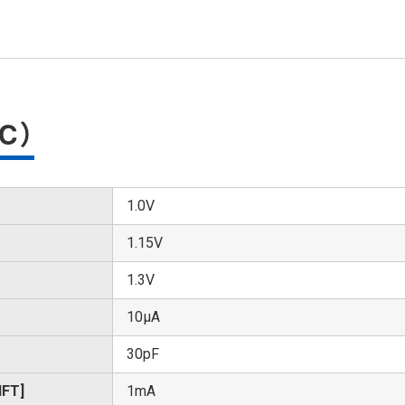
℃）
1.0V
1.15V
1.3V
10μA
30pF
FT]
1mA