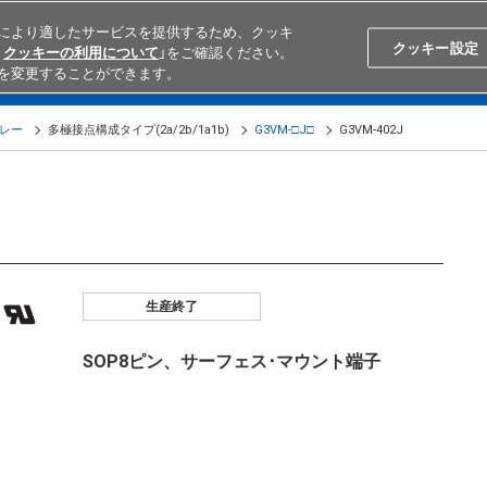
により適したサービスを提供するため、クッキ
Search
Japan
クッキー設定
クッキーの利用について
」をご確認ください。
を変更することができます。
学ぶ
テクニカルサポート
外部ECサイト検索
オムロンと
リレー
多極接点構成タイプ(2a/2b/1a1b)
G3VM-□J□
G3VM-402J
生産終了
SOP8ピン、サーフェス･マウント端子