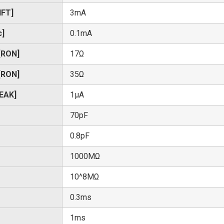
FT]
3mA
]
0.1mA
ON]
17Ω
ON]
35Ω
EAK]
1μA
70pF
0.8pF
1000MΩ
10^8MΩ
0.3ms
1ms