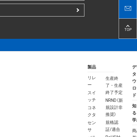
TOP
製品
デ
タ
リレ
生産終
ウ
ー
了・生産
ロ
終了予定
スイ
ド
ッチ
NRND（新
知
規設計非
コネ
る
推奨）
クタ
学
規格認
セン
証/適合
サ
商