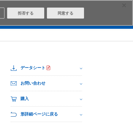
Select Region
Contact
拒否する
同意する
は
Aratasとは
ログイン/会員登録
データシート
お問い合わせ
購入
形詳細ページに戻る