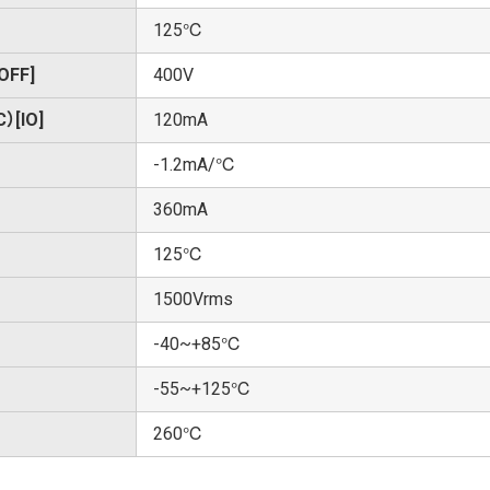
125℃
FF]
400V
[IO]
120mA
-1.2mA/℃
360mA
125℃
1500Vrms
-40~+85℃
-55~+125℃
260℃