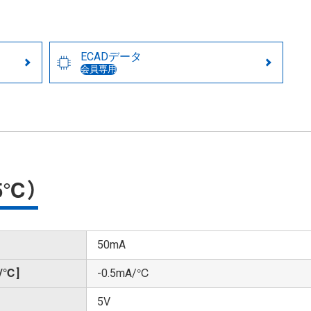
ECADデータ
会員専用
5℃）
50mA
℃]
-0.5mA/℃
5V