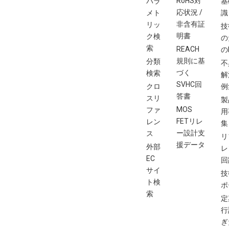
RoHS対
パラ
基
応状況 /
メト
識
非含有証
リッ
技
明書
ク検
の
索
REACH
の
規則に基
分類
不
づく
検索
解
SVHC回
クロ
例
答書
スリ
製
MOS
ファ
用
FETリレ
レン
集
ー設計支
ス
リ
援データ
外部
レ
EC
回
サイ
技
ト検
ポ
索
定
行
ぎ