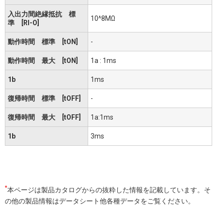
入出力間絶縁抵抗 標
10^8MΩ
準 [RI-O]
動作時間 標準 [tON]
-
動作時間 最大 [tON]
1a : 1ms
1b
1ms
復帰時間 標準 [tOFF]
-
復帰時間 最大 [tOFF]
1a:1ms
1b
3ms
*
本ページは製品カタログからの抜粋した情報を記載しています。そ
の他の製品情報はデータシート他各種データをご覧ください。