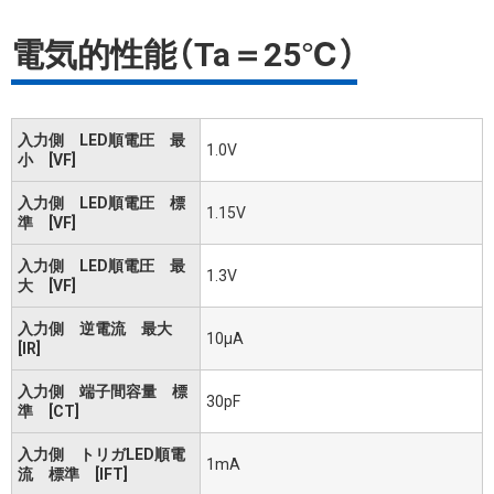
電気的性能（Ta＝25℃）
入力側 LED順電圧 最
1.0V
小 [VF]
入力側 LED順電圧 標
1.15V
準 [VF]
入力側 LED順電圧 最
1.3V
大 [VF]
入力側 逆電流 最大
10μA
[IR]
入力側 端子間容量 標
30pF
準 [CT]
入力側 トリガLED順電
1mA
流 標準 [IFT]