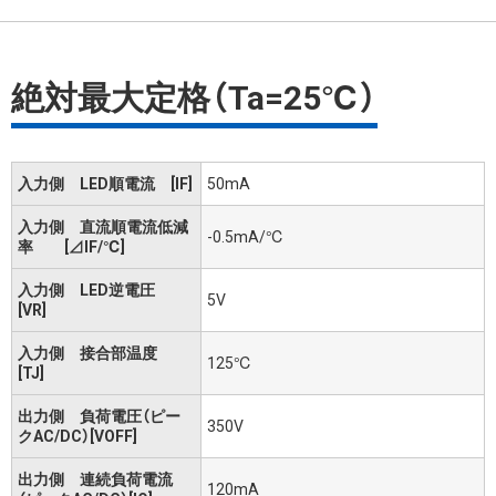
絶対最大定格（Ta=25℃）
入力側 LED順電流 [IF]
50mA
入力側 直流順電流低減
-0.5mA/℃
率 [⊿IF/℃]
入力側 LED逆電圧
5V
[VR]
入力側 接合部温度
125℃
[TJ]
出力側 負荷電圧（ピー
350V
クAC/DC）[VOFF]
出力側 連続負荷電流
120mA