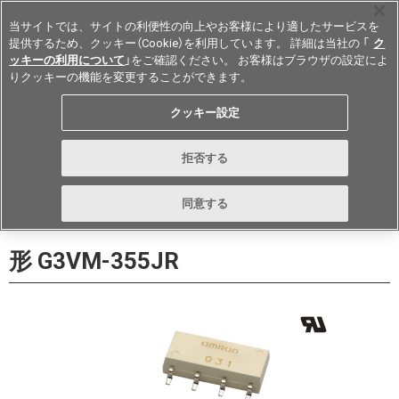
当サイトでは、サイトの利便性の向上やお客様により適したサービスを
提供するため、クッキー（Cookie）を利用しています。 詳細は当社の 「
ク
ッキーの利用について
」をご確認ください。 お客様はブラウザの設定によ
りクッキーの機能を変更することができます。
Japan
クッキー設定
データシート
お問い合わせ
拒否する
購入
形詳細ページに戻る
同意する
形 G3VM-355JR