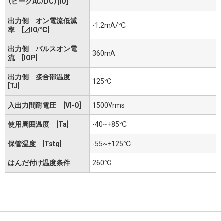
（ピークAC/DC）[IO]
出力側 オン電流低減
-1.2mA/℃
率 [⊿IO/℃]
出力側 パルスオン電
360mA
流 [IOP]
出力側 接合部温度
125℃
[TJ]
入出力間耐電圧 [VI-O]
1500Vrms
使用周囲温度 [Ta]
-40~+85℃
保管温度 [Tstg]
-55~+125℃
はんだ付け温度条件
260℃