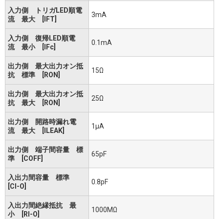
入力側 トリガLED順電
3mA
流 最大 [IFT]
入力側 復帰LED順電
0.1mA
流 最小 [IFc]
出力側 最大出力オン抵
15Ω
抗 標準 [RON]
出力側 最大出力オン抵
25Ω
抗 最大 [RON]
出力側 開路時漏れ電
1μA
流 最大 [ILEAK]
出力側 端子間容量 標
65pF
準 [COFF]
入出力間容量 標準
0.8pF
[CI-O]
入出力間絶縁抵抗 最
1000MΩ
小 [RI-O]