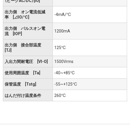
（ピークAC/DC）[IO]
出力側 オン電流低減
-4mA/℃
率 [⊿IO/℃]
出力側 パルスオン電
1200mA
流 [IOP]
出力側 接合部温度
125℃
[TJ]
入出力間耐電圧 [VI-O]
1500Vrms
使用周囲温度 [Ta]
-40~+85℃
保管温度 [Tstg]
-55~+125℃
はんだ付け温度条件
260℃