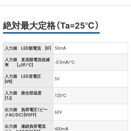
絶対最大定格（Ta=25℃）
入力側 LED順電流 [IF]
50mA
入力側 直流順電流低減
-0.5mA/℃
率 [⊿IF/℃]
入力側 LED逆電圧
5V
[VR]
入力側 接合部温度
125℃
[TJ]
出力側 負荷電圧（ピー
60V
クAC/DC）[VOFF]
出力側 連続負荷電流
400mA