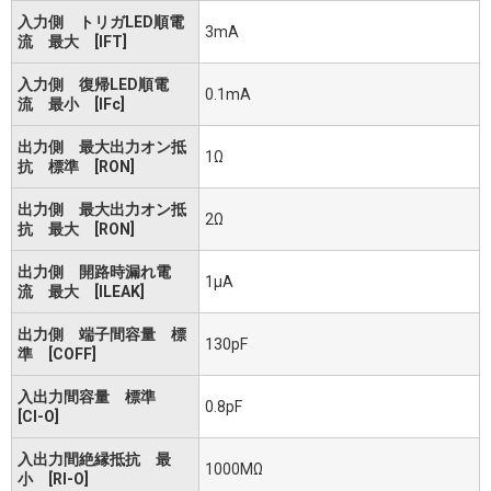
入力側 トリガLED順電
3mA
流 最大 [IFT]
入力側 復帰LED順電
0.1mA
流 最小 [IFc]
出力側 最大出力オン抵
1Ω
抗 標準 [RON]
出力側 最大出力オン抵
2Ω
抗 最大 [RON]
出力側 開路時漏れ電
1μA
流 最大 [ILEAK]
出力側 端子間容量 標
130pF
準 [COFF]
入出力間容量 標準
0.8pF
[CI-O]
入出力間絶縁抵抗 最
1000MΩ
小 [RI-O]