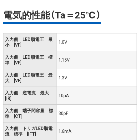
電気的性能（Ta＝25℃）
入力側 LED順電圧 最
1.0V
小 [VF]
入力側 LED順電圧 標
1.15V
準 [VF]
入力側 LED順電圧 最
1.3V
大 [VF]
入力側 逆電流 最大
10μA
[IR]
入力側 端子間容量 標
30pF
準 [CT]
入力側 トリガLED順電
1.6mA
流 標準 [IFT]