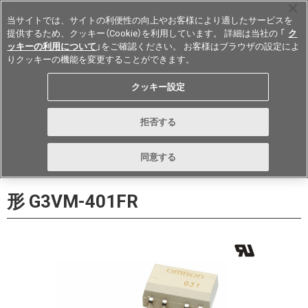
当サイトでは、サイトの利便性の向上やお客様により適したサービスを
提供するため、クッキー（Cookie）を利用しています。 詳細は当社の 「
ク
ッキーの利用について
」をご確認ください。 お客様はブラウザの設定によ
りクッキーの機能を変更することができます。
Japan
クッキー設定
データシート
お問い合わせ
拒否する
購入
形詳細ページに戻る
同意する
形 G3VM-401FR