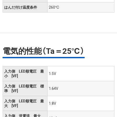
はんだ付け温度条件
260℃
電気的性能（Ta＝25℃）
入力側 LED順電圧 最
1.5V
小 [VF]
入力側 LED順電圧 標
1.64V
準 [VF]
入力側 LED順電圧 最
1.8V
大 [VF]
入力側 逆電流 最大