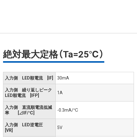
絶対最大定格（Ta=25℃）
入力側 LED順電流 [IF]
30mA
入力側 繰り返しピーク
1A
LED順電流 [IFP]
入力側 直流順電流低減
-0.3mA/℃
率 [⊿IF/℃]
入力側 LED逆電圧
5V
[VR]