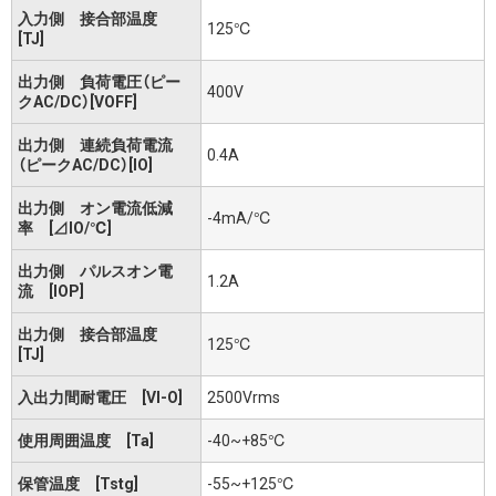
入力側 接合部温度
125℃
[TJ]
出力側 負荷電圧（ピー
400V
クAC/DC）[VOFF]
出力側 連続負荷電流
0.4A
（ピークAC/DC）[IO]
出力側 オン電流低減
-4mA/℃
率 [⊿IO/℃]
出力側 パルスオン電
1.2A
流 [IOP]
出力側 接合部温度
125℃
[TJ]
入出力間耐電圧 [VI-O]
2500Vrms
使用周囲温度 [Ta]
-40~+85℃
保管温度 [Tstg]
-55~+125℃