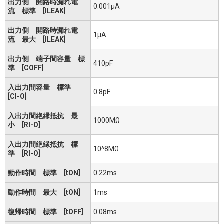
出力側 開路時漏れ電
0.001μA
流 標準 [ILEAK]
出力側 開路時漏れ電
1μA
流 最大 [ILEAK]
出力側 端子間容量 標
410pF
準 [COFF]
入出力間容量 標準
0.8pF
[CI-O]
入出力間絶縁抵抗 最
1000MΩ
小 [RI-O]
入出力間絶縁抵抗 標
10^8MΩ
準 [RI-O]
動作時間 標準 [tON]
0.22ms
動作時間 最大 [tON]
1ms
復帰時間 標準 [tOFF]
0.08ms