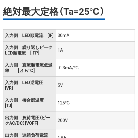
絶対最大定格（Ta=25℃）
入力側 LED順電流 [IF]
30mA
入力側 繰り返しピーク
1A
LED順電流 [IFP]
入力側 直流順電流低減
-0.3mA/℃
率 [⊿IF/℃]
入力側 LED逆電圧
5V
[VR]
入力側 接合部温度
125℃
[TJ]
出力側 負荷電圧（ピー
200V
クAC/DC）[VOFF]
出力側 連続負荷電流
1.5A