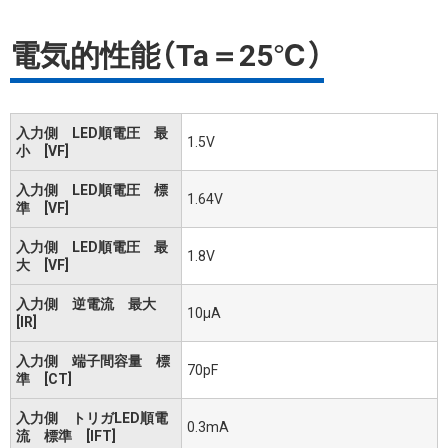
電気的性能（Ta＝25℃）
入力側 LED順電圧 最
1.5V
小 [VF]
入力側 LED順電圧 標
1.64V
準 [VF]
入力側 LED順電圧 最
1.8V
大 [VF]
入力側 逆電流 最大
10μA
[IR]
入力側 端子間容量 標
70pF
準 [CT]
入力側 トリガLED順電
0.3mA
流 標準 [IFT]