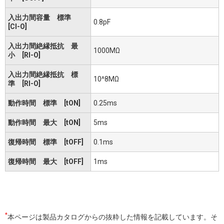
入出力間容量 標準
0.8pF
[CI-O]
入出力間絶縁抵抗 最
1000MΩ
小 [RI-O]
入出力間絶縁抵抗 標
10^8MΩ
準 [RI-O]
動作時間 標準 [tON]
0.25ms
動作時間 最大 [tON]
5ms
復帰時間 標準 [tOFF]
0.1ms
復帰時間 最大 [tOFF]
1ms
*
本ページは製品カタログからの抜粋した情報を記載しています。そ