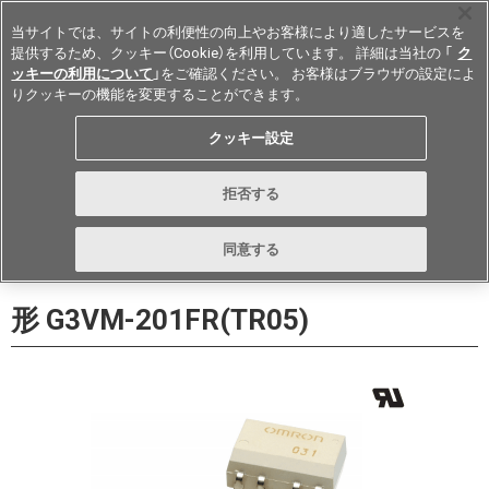
当サイトでは、サイトの利便性の向上やお客様により適したサービスを
提供するため、クッキー（Cookie）を利用しています。 詳細は当社の 「
ク
ッキーの利用について
」をご確認ください。 お客様はブラウザの設定によ
りクッキーの機能を変更することができます。
Japan
クッキー設定
データシート
お問い合わせ
拒否する
購入
形詳細ページに戻る
同意する
形 G3VM-201FR(TR05)