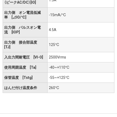
（ピークAC/DC）[IO]
出力側 オン電流低減
-15mA/℃
率 [⊿IO/℃]
出力側 パルスオン電
4.5A
流 [IOP]
出力側 接合部温度
125℃
[TJ]
入出力間耐電圧 [VI-O]
2500Vrms
使用周囲温度 [Ta]
-40~+110℃
保管温度 [Tstg]
-55~+125℃
はんだ付け温度条件
260℃