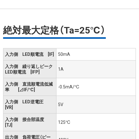
絶対最大定格（Ta=25℃）
入力側 LED順電流 [IF]
50mA
入力側 繰り返しピーク
1A
LED順電流 [IFP]
入力側 直流順電流低減
-0.5mA/℃
率 [⊿IF/℃]
入力側 LED逆電圧
5V
[VR]
入力側 接合部温度
125℃
[TJ]
出力側 負荷電圧（ピー