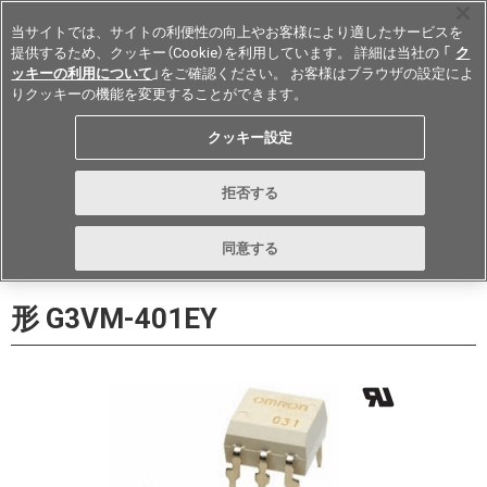
当サイトでは、サイトの利便性の向上やお客様により適したサービスを
提供するため、クッキー（Cookie）を利用しています。 詳細は当社の 「
ク
ッキーの利用について
」をご確認ください。 お客様はブラウザの設定によ
りクッキーの機能を変更することができます。
Japan
クッキー設定
データシート
お問い合わせ
拒否する
購入
形詳細ページに戻る
同意する
形 G3VM-401EY