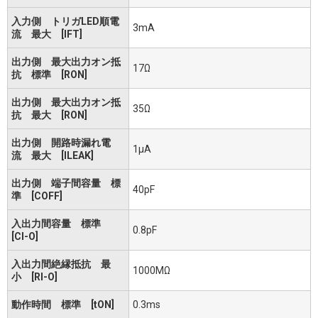
入力側 トリガLED順電
3mA
流 最大 [IFT]
出力側 最大出力オン抵
17Ω
抗 標準 [RON]
出力側 最大出力オン抵
35Ω
抗 最大 [RON]
出力側 開路時漏れ電
1μA
流 最大 [ILEAK]
出力側 端子間容量 標
40pF
準 [COFF]
入出力間容量 標準
0.8pF
[CI-O]
入出力間絶縁抵抗 最
1000MΩ
小 [RI-O]
動作時間 標準 [tON]
0.3ms