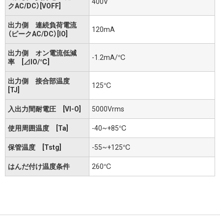
400V
クAC/DC）[VOFF]
出力側 連続負荷電流
120mA
（ピークAC/DC）[IO]
出力側 オン電流低減
-1.2mA/℃
率 [⊿IO/℃]
出力側 接合部温度
125℃
[TJ]
入出力間耐電圧 [VI-O]
5000Vrms
使用周囲温度 [Ta]
-40~+85℃
保管温度 [Tstg]
-55~+125℃
はんだ付け温度条件
260℃