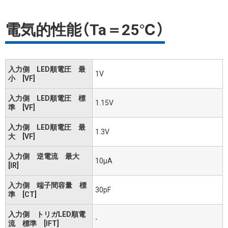
電気的性能（Ta＝25℃）
入力側 LED順電圧 最
1V
小 [VF]
入力側 LED順電圧 標
1.15V
準 [VF]
入力側 LED順電圧 最
1.3V
大 [VF]
入力側 逆電流 最大
10μA
[IR]
入力側 端子間容量 標
30pF
準 [CT]
入力側 トリガLED順電
-
流 標準 [IFT]