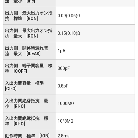
流 最小 [IFc]
出力側 最大出力オン抵
0.09(0.06)Ω
抗 標準 [RON]
出力側 最大出力オン抵
0.15(0.10)Ω
抗 最大 [RON]
出力側 開路時漏れ電
1μA
流 最大 [ILEAK]
出力側 端子間容量 標
300pF
準 [COFF]
入出力間容量 標準
0.8pF
[CI-O]
入出力間絶縁抵抗 最
1000MΩ
小 [RI-O]
入出力間絶縁抵抗 標
10^8MΩ
準 [RI-O]
動作時間 標準 [tON]
2.8ms