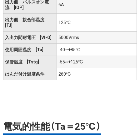
出力側 パルスオン電
6A
流 [IOP]
出力側 接合部温度
125℃
[TJ]
入出力間耐電圧 [VI-O]
5000Vrms
使用周囲温度 [Ta]
-40~+85℃
保管温度 [Tstg]
-55~+125℃
はんだ付け温度条件
260℃
電気的性能（Ta＝25℃）