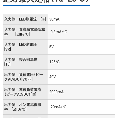
入力側 LED順電流 [IF]
30mA
入力側 直流順電流低減
-0.3mA/℃
率 [⊿IF/℃]
入力側 LED逆電圧
5V
[VR]
入力側 接合部温度
125℃
[TJ]
出力側 負荷電圧（ピー
40V
クAC/DC）[VOFF]
出力側 連続負荷電流
2000mA
（ピークAC/DC）[IO]
出力側 オン電流低減
-20mA/℃
率 [⊿IO/℃]