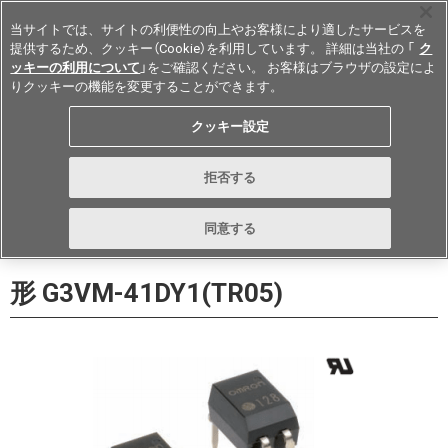
当サイトでは、サイトの利便性の向上やお客様により適したサービスを
提供するため、クッキー（Cookie）を利用しています。 詳細は当社の 「
ク
ッキーの利用について
」をご確認ください。 お客様はブラウザの設定によ
りクッキーの機能を変更することができます。
Japan
クッキー設定
データシート
お問い合わせ
拒否する
購入
形詳細ページに戻る
同意する
形 G3VM-41DY1(TR05)