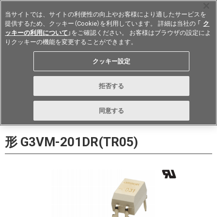
当サイトでは、サイトの利便性の向上やお客様により適したサービスを
提供するため、クッキー（Cookie）を利用しています。 詳細は当社の 「
ク
ッキーの利用について
」をご確認ください。 お客様はブラウザの設定によ
りクッキーの機能を変更することができます。
Japan
クッキー設定
データシート
お問い合わせ
拒否する
購入
形詳細ページに戻る
同意する
形 G3VM-201DR(TR05)