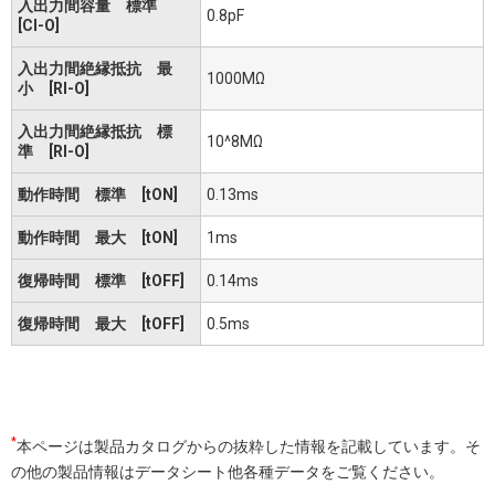
入出力間容量 標準
0.8pF
[CI-O]
入出力間絶縁抵抗 最
1000MΩ
小 [RI-O]
入出力間絶縁抵抗 標
10^8MΩ
準 [RI-O]
動作時間 標準 [tON]
0.13ms
動作時間 最大 [tON]
1ms
復帰時間 標準 [tOFF]
0.14ms
復帰時間 最大 [tOFF]
0.5ms
*
本ページは製品カタログからの抜粋した情報を記載しています。そ
の他の製品情報はデータシート他各種データをご覧ください。