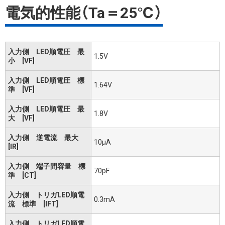
電気的性能（Ta＝25℃）
入力側 LED順電圧 最
1.5V
小 [VF]
入力側 LED順電圧 標
1.64V
準 [VF]
入力側 LED順電圧 最
1.8V
大 [VF]
入力側 逆電流 最大
10μA
[IR]
入力側 端子間容量 標
70pF
準 [CT]
入力側 トリガLED順電
0.3mA
流 標準 [IFT]
入力側 トリガLED順電