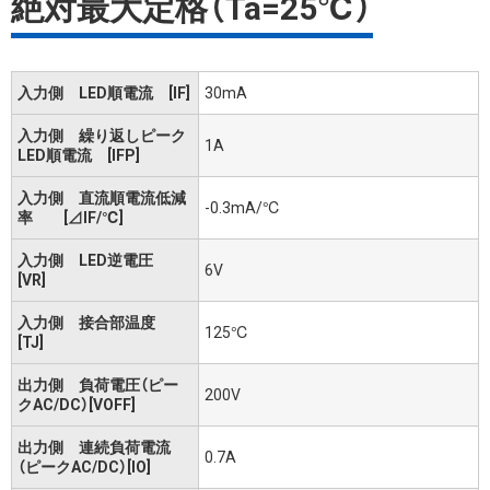
絶対最大定格（Ta=25℃）
入力側 LED順電流 [IF]
30mA
入力側 繰り返しピーク
1A
LED順電流 [IFP]
入力側 直流順電流低減
-0.3mA/℃
率 [⊿IF/℃]
入力側 LED逆電圧
6V
[VR]
入力側 接合部温度
125℃
[TJ]
出力側 負荷電圧（ピー
200V
クAC/DC）[VOFF]
出力側 連続負荷電流
0.7A
（ピークAC/DC）[IO]