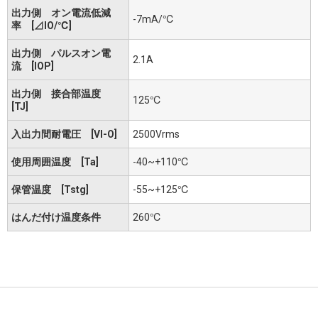
出力側 オン電流低減
-7mA/℃
率 [⊿IO/℃]
出力側 パルスオン電
2.1A
流 [IOP]
出力側 接合部温度
125℃
[TJ]
入出力間耐電圧 [VI-O]
2500Vrms
使用周囲温度 [Ta]
-40~+110℃
保管温度 [Tstg]
-55~+125℃
はんだ付け温度条件
260℃