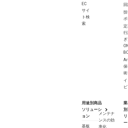
EC
回
サイ
技
ト検
ポ
索
定
行
ぎ
O
B
Ar
保
術
イ
ビ
用途別商品
業
ソリューシ
別
メンテナ
ョン
リ
ンスの効
ー
基板
率化