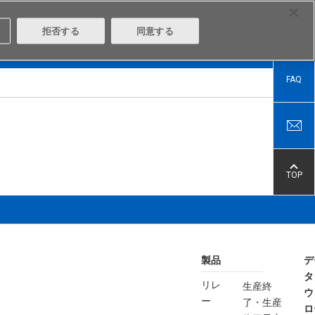
Select Region
Contact
拒否する
同意する
は
Aratasとは
ログイン/会員登録
FAQ
TOP
製品
デ
タ
リレ
生産終
ウ
ー
了・生産
ロ