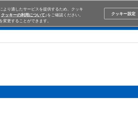
により適したサービスを提供するため、クッキ
Search
Japan
クッキー設定
クッキーの利用について
」をご確認ください。
を変更することができます。
学ぶ
テクニカルサポート
外部ECサイト検索
オムロンと