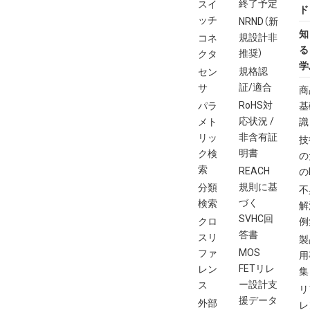
終了予定
スイ
ド
ッチ
NRND（新
知
規設計非
コネ
る
推奨）
クタ
学
規格認
セン
証/適合
サ
商
RoHS対
パラ
基
応状況 /
メト
識
非含有証
リッ
技
明書
ク検
の
索
REACH
の
規則に基
分類
不
づく
検索
解
SVHC回
クロ
例
答書
スリ
製
MOS
ファ
用
FETリレ
レン
集
ー設計支
ス
リ
援データ
外部
レ