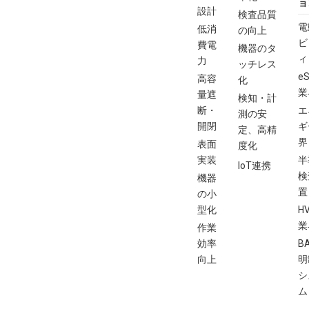
ョ
設計
検査品質
電
低消
の向上
ビ
費電
機器のタ
ィ
力
ッチレス
eS
高容
化
業
量遮
検知・計
断・
エ
測の安
開閉
ギ
定、高精
界
表面
度化
実装
半
IoT連携
検
機器
置
の小
型化
H
業
作業
効率
B
向上
明
シ
ム