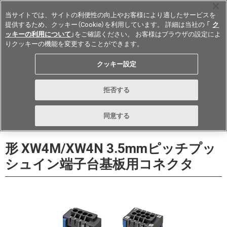
当サイトでは、サイトの利便性の向上やお客様により適したサービスを
提供するため、クッキー（Cookie）を利用しています。 詳細は当社の 「
ク
ッキーの利用について
」をご確認ください。 お客様はブラウザの設定によ
りクッキーの機能を変更することができます。
Japan
クッキー設定
データシート
お問い合わせ
拒否する
購入する
同意する
形 XW4M/XW4N 3.5mmピッチプッ
シュイン端子台基板用コネクタ