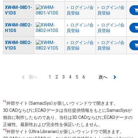
XW4M-08D1-
ログイン/会
ログイン/会
V1DS
員登録
員登録
XW4M-08D2-
ログイン/会
ログイン/会
H1DS
員登録
員登録
XW4M-08D2-
ログイン/会
ログイン/会
V1DS
員登録
員登録
ペ
前
前へ
カ
1
Page
2
Page
3
Page
4
Page
5
Page
6
次
次へ
ー
ペ
レ
ペ
ジ
ー
ン
ー
送
*1
ジ
ト
ジ
外部サイト（SamacSys）が新しいウィンドウで開きます。
り
3D CADならびにECADデータは当社提供情報をもとにSamacSysが
ペ
独自に制作したものであり、当社は3D CADならびにECADデータの
ー
正確性、最新性および完全性を保証いたしません。
ジ
*2
外部サイト（Ultra Librarian）が新しいウィンドウで開きます。