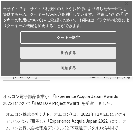
当サイトでは、サイトの利便性の向上やお客様により適したサービスを
提供するため、クッキー（Cookie）を利用しています。 詳細は当社の 「
ク
ッキーの利用について
」をご確認ください。 お客様はブラウザの設定によ
りクッキーの機能を変更することができます。
Japan
クッキー設定
オムロン電子部品事業が「Best DXP
拒否する
Project Award」を受賞
同意する
2022年12月13日 公開
お知らせ
オムロン電子部品事業が、「Experience Acquia Japan Awards
2022」において「Best DXP Project Award」を受賞しました。
オムロン株式会社（以下、オムロン）は、2022年12月2日にアクイ
アジャパンが開催した「Experience Acquia Japan 2022」にて、オ
ムロンと株式会社電通デジタル（以下電通デジタル）が共同で、