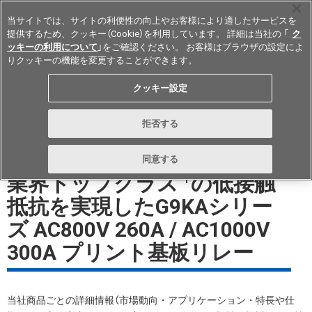
当サイトでは、サイトの利便性の向上やお客様により適したサービスを
提供するため、クッキー（Cookie）を利用しています。 詳細は当社の 「
ク
ッキーの利用について
」をご確認ください。 お客様はブラウザの設定によ
りクッキーの機能を変更することができます。
Japan
クッキー設定
形G9KA ホワイトペーパーダウン
拒否する
ロード
同意する
業界トップクラス
の低接触
*1
抵抗を実現した
G9KAシリー
ズ AC800V 260A / AC1000V
300A プリント基板リレー
当社商品ごとの詳細情報（市場動向・アプリケーション・特長や仕