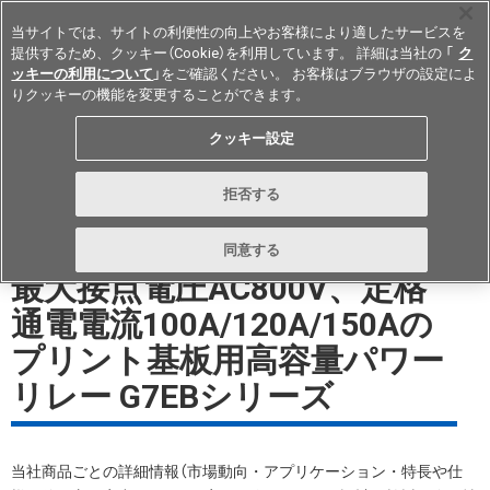
当サイトでは、サイトの利便性の向上やお客様により適したサービスを
提供するため、クッキー（Cookie）を利用しています。 詳細は当社の 「
ク
ッキーの利用について
」をご確認ください。 お客様はブラウザの設定によ
りクッキーの機能を変更することができます。
Japan
クッキー設定
形G7EB ホワイトペーパーダウン
拒否する
ロード
同意する
最大接点電圧AC800V、定格
通電電流100A/120A/150Aの
プリント基板用高容量パワー
リレー G7EBシリーズ
当社商品ごとの詳細情報（市場動向・アプリケーション・特長や仕