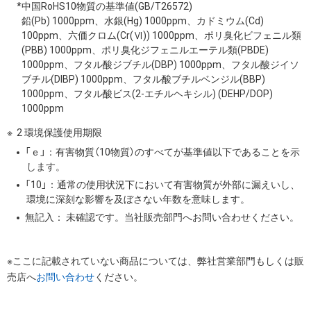
*中国RoHS10物質の基準値(GB/T26572)
鉛(Pb) 1000ppm、水銀(Hg) 1000ppm、カドミウム(Cd)
100ppm、六価クロム(Cr(Ⅵ)) 1000ppm、ポリ臭化ビフェニル類
(PBB) 1000ppm、ポリ臭化ジフェニルエーテル類(PBDE)
1000ppm、フタル酸ジブチル(DBP) 1000ppm、フタル酸ジイソ
ブチル(DIBP) 1000ppm、フタル酸ブチルベンジル(BBP)
1000ppm、フタル酸ビス(2-エチルヘキシル) (DEHP/DOP)
1000ppm
2 環境保護使用期限
「ｅ」：有害物質（10物質）のすべてが基準値以下であることを示
します。
「10」：通常の使用状況下において有害物質が外部に漏えいし、
環境に深刻な影響を及ぼさない年数を意味します。
無記入： 未確認です。当社販売部門へお問い合わせください。
※ここに記載されていない商品については、弊社営業部門もしくは販
売店へ
お問い合わせ
ください。