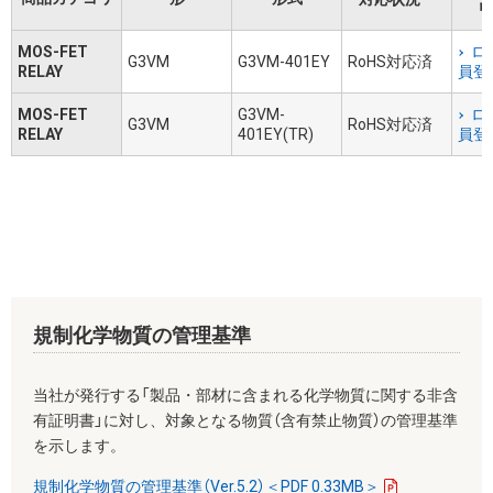
リ
MOS-FET
ロ
G3VM
G3VM-401EY
RoHS対応済
RELAY
員登
MOS-FET
G3VM-
ロ
G3VM
RoHS対応済
RELAY
401EY(TR)
員登
規制化学物質の管理基準
当社が発行する「製品・部材に含まれる化学物質に関する非含
有証明書」に対し、対象となる物質（含有禁止物質）の管理基準
を示します。
規制化学物質の管理基準（Ver.5.2）＜PDF 0.33MB＞