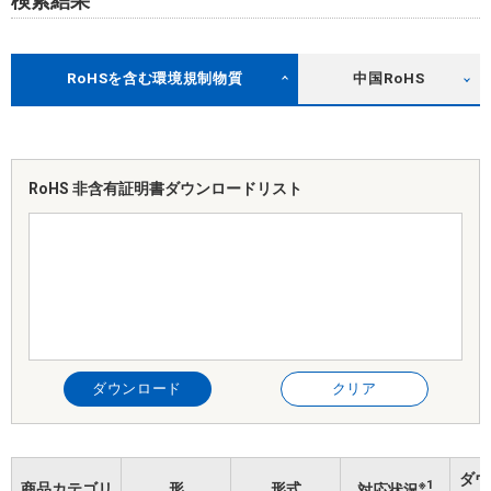
検索結果
RoHSを含む環境規制物質
中国RoHS
RoHS 非含有証明書
ダウンロードリスト
ダウンロード
クリア
ダウ
※1
商品カテゴリ
形
形式
対応状況