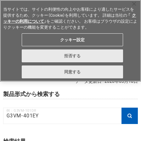
当サイトでは、サイトの利便性の向上やお客様により適したサービスを
提供するため、クッキー（Cookie）を利用しています。 詳細は当社の 「
ク
ッキーの利用について
」をご確認ください。 お客様はブラウザの設定によ
りクッキーの機能を変更することができます。
Japan
クッキー設定
RoHS対応状況 / 非含有証明書ダウ
拒否する
ンロード
同意する
データ更新日 : 2026年03月18日
製品形式から検索する
例：G3VM-101DR