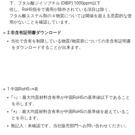
下、フタル酸ジイソブチル (DIBP) 1000ppm以下
但し、RoHS指令で適用が除外されている項目は除く。
フタル酸エステル類の４物質については閾値を超える意図的な使
用がないことを確認しています。
2 非含有証明書ダウンロード
当社で含有を制限している物質/物質群についての非含有証明書
をダウンロードすることが出来ます。
1 中国RoHS○×表
「○」：最大均質材料含有率が中国RoHSの基準値以下であること
を示します。
「×」：最大均質材料含有率が中国RoHSの基準値を超えているこ
とを示します。
無記入：未確認です。当社販売部門へお問い合わせください。