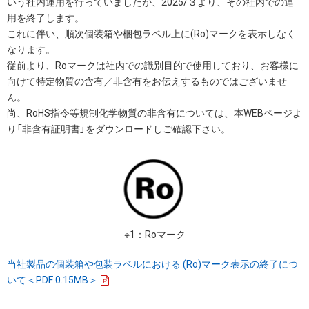
いう社内運用を行っていましたが、2025/３より、その社内での運
用を終了します。
これに伴い、順次個装箱や梱包ラベル上に(Ro)マークを表示しなく
なります。
従前より、Roマークは社内での識別目的で使用しており、お客様に
向けて特定物質の含有／非含有をお伝えするものではございませ
ん。
尚、RoHS指令等規制化学物質の非含有については、本WEBページよ
り「非含有証明書」をダウンロードしご確認下さい。
※1：Roマーク
当社製品の個装箱や包装ラベルにおける (Ro)マーク表示の終了につ
いて＜PDF 0.15MB＞