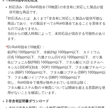
1 RoHS指令対応状況
対応済み：EU RoHS指令（10物質）の非含有に対応した製品が提
供可能な商品です。
「対応済み」とは、あくまで「非含有に対応した製品が提供可能な
商品」であり、その製品すべてがRoHS適合であることを意味する
ものではありません。
当社からの購入時期によって、未対応品が混在する可能性があり
ます。
*
EU RoHS指令（10物質）：
鉛(Pb) 1000ppm以下、 水銀(Hg) 1000ppm以下、 カドミウム
(Cd) 100ppm以下、六価クロム(Cr(Ⅵ)) 1000ppm以下、 ポリ臭
化ビフェニル類(PBB) 1000ppm以下、フタル酸ビス(2-エチルヘ
キシル) (DEHP)(別名：DOP) 1000ppm以下、フタル酸ブチルベン
ジル (BBP) 1000ppm以下、 フタル酸ジブチル (DBP) 1000ppm以
下、フタル酸ジイソブチル (DIBP) 1000ppm以下
但し、RoHS指令で適用が除外されている項目は除く。
フタル酸エステル類の４物質については閾値を超える意図的な使
用がないことを確認しています。
2 非含有証明書ダウンロード
当社で含有を制限している物質/物質群についての非含有証明書