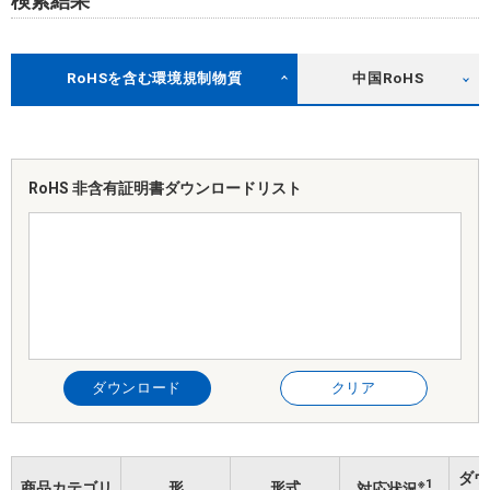
検索結果
RoHSを含む環境規制物質
中国RoHS
RoHS 非含有証明書
ダウンロードリスト
ダウンロード
クリア
ダウ
※1
商品カテゴリ
形
形式
対応状況