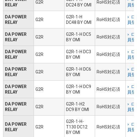
G2R
RoHS対応済
RELAY
DC24 BY OMI
員登
DA POWER
G2R-1-H
ロ
G2R
RoHS対応済
RELAY
DC48 BY OMI
員登
DA POWER
G2R-1-H DC5
ロ
G2R
RoHS対応済
RELAY
BY OMI
員登
DA POWER
G2R-1-H DC3
ロ
G2R
RoHS対応済
RELAY
BY OMI
員登
DA POWER
G2R-1-H DC6
ロ
G2R
RoHS対応済
RELAY
BY OMI
員登
DA POWER
G2R-1-H DC9
ロ
G2R
RoHS対応済
RELAY
BY OMI
員登
DA POWER
G2R-1-H2
ロ
G2R
RoHS対応済
RELAY
DC9 BY OMI
員登
G2R-1-H-
DA POWER
ロ
G2R
T130 DC12
RoHS対応済
RELAY
員登
BY OMI