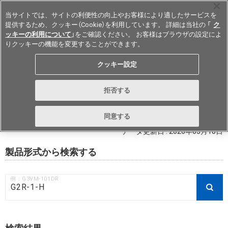
当サイトでは、サイトの利便性の向上やお客様により適したサービスを
提供するため、クッキー（Cookie）を利用しています。 詳細は当社の 「
ク
ッキーの利用について
」をご確認ください。 お客様はブラウザの設定によ
りクッキーの機能を変更することができます。
Japan
クッキー設定
RoHS対応状況 / 非含有証明書ダウ
拒否する
ンロード
同意する
データ更新日 : 2026年03月18日
製品形式から検索する
例：G3VM-101DR