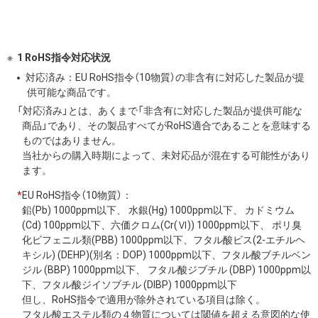
1 RoHS指令対応状況
対応済み：EU RoHS指令（10物質）の非含有に対応した製品が提
供可能な商品です。
「対応済み」とは、あくまで「非含有に対応した製品が提供可能な
商品」であり、その製品すべてがRoHS適合であることを意味する
ものではありません。
当社からの購入時期によって、未対応品が混在する可能性があり
ます。
*
EU RoHS指令（10物質）：
鉛(Pb) 1000ppm以下、 水銀(Hg) 1000ppm以下、 カドミウム
(Cd) 100ppm以下、六価クロム(Cr(Ⅵ)) 1000ppm以下、 ポリ臭
化ビフェニル類(PBB) 1000ppm以下、フタル酸ビス(2-エチルヘ
キシル) (DEHP)(別名：DOP) 1000ppm以下、フタル酸ブチルベン
ジル (BBP) 1000ppm以下、 フタル酸ジブチル (DBP) 1000ppm以
下、フタル酸ジイソブチル (DIBP) 1000ppm以下
但し、RoHS指令で適用が除外されている項目は除く。
フタル酸エステル類の４物質については閾値を超える意図的な使