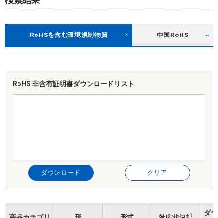
検索結果
RoHSを含む環境規制物質
中国RoHS
RoHS 非含有証明書
ダウンロードリスト
ダウンロード
クリア
ダウ
※1
商品カテゴリ
形
形式
対応状況