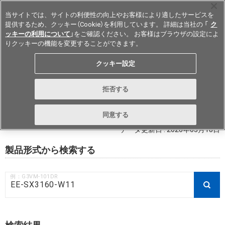
当サイトでは、サイトの利便性の向上やお客様により適したサービスを
提供するため、クッキー（Cookie）を利用しています。 詳細は当社の 「
ク
ッキーの利用について
」をご確認ください。 お客様はブラウザの設定によ
りクッキーの機能を変更することができます。
Japan
クッキー設定
RoHS対応状況 / 非含有証明書ダウ
拒否する
ンロード
同意する
データ更新日 : 2026年03月18日
製品形式から検索する
例：G3VM-101DR