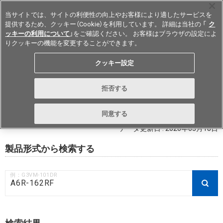
当サイトでは、サイトの利便性の向上やお客様により適したサービスを
提供するため、クッキー（Cookie）を利用しています。 詳細は当社の 「
ク
ッキーの利用について
」をご確認ください。 お客様はブラウザの設定によ
りクッキーの機能を変更することができます。
Japan
クッキー設定
RoHS対応状況 / 非含有証明書ダウ
拒否する
ンロード
同意する
データ更新日 : 2026年03月18日
製品形式から検索する
例：G3VM-101DR