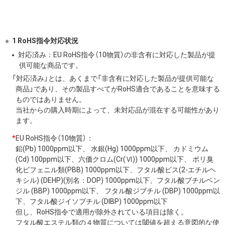
1 RoHS指令対応状況
対応済み：EU RoHS指令（10物質）の非含有に対応した製品が提
供可能な商品です。
「対応済み」とは、あくまで「非含有に対応した製品が提供可能な
商品」であり、その製品すべてがRoHS適合であることを意味する
ものではありません。
当社からの購入時期によって、未対応品が混在する可能性があり
ます。
*
EU RoHS指令（10物質）：
鉛(Pb) 1000ppm以下、 水銀(Hg) 1000ppm以下、 カドミウム
(Cd) 100ppm以下、六価クロム(Cr(Ⅵ)) 1000ppm以下、 ポリ臭
化ビフェニル類(PBB) 1000ppm以下、フタル酸ビス(2-エチルヘ
キシル) (DEHP)(別名：DOP) 1000ppm以下、フタル酸ブチルベン
ジル (BBP) 1000ppm以下、 フタル酸ジブチル (DBP) 1000ppm以
下、フタル酸ジイソブチル (DIBP) 1000ppm以下
但し、RoHS指令で適用が除外されている項目は除く。
フタル酸エステル類の４物質については閾値を超える意図的な使