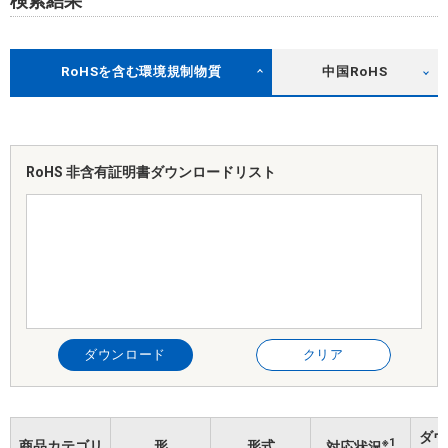
検索結果
RoHSを含む環境規制物質
中国RoHS
RoHS 非含有証明書
ダウンロードリスト
ダウンロード
クリア
ダウ
※1
商品カテゴリ
形
形式
対応状況