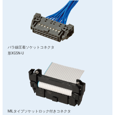
バラ線圧着
ソケットコネクタ
形XG5N-U
MILタイプソケット
ロック付きコネクタ