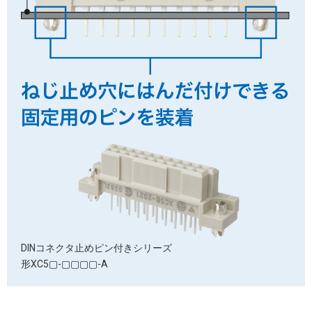
DINコネクタ
止めピン付きシリーズ
形XC5▢-▢▢▢▢-A