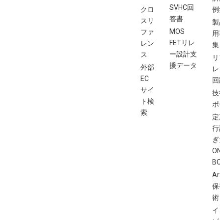
SVHC回
クロ
例
答書
スリ
製
MOS
ファ
用
FETリレ
レン
集
ー設計支
ス
リ
援データ
外部
レ
EC
回
サイ
技
ト検
ポ
索
定
行
ぎ
O
B
Ar
保
術
イ