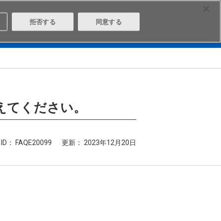
Select Region
Contact
拒否する
同意する
は
Aratasとは
ログイン/会員登録
えてください。
ID： FAQE20099
更新：
2023年12月20日