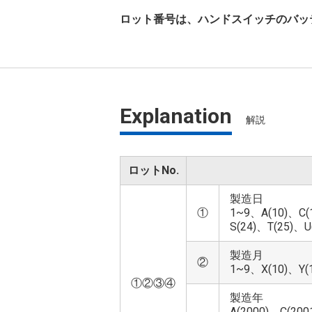
ロット番号は、ハンドスイッチのバッ
Explanation
解説
ロットNo.
製造日
①
1~9、A(10)、C(
S(24)、T(25)、U
製造月
②
1~9、X(10)、Y(1
①②③④
製造年
A(2000)、C(200