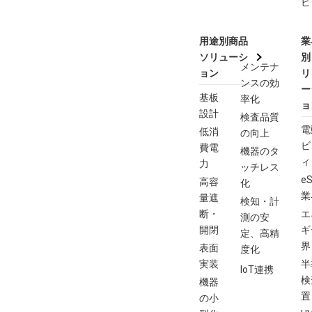
ビ
用途別商品
業
ソリューシ
別
メンテナ
ョン
リ
ンスの効
ー
基板
率化
ョ
設計
検査品質
電
低消
の向上
ビ
費電
機器のタ
ィ
力
ッチレス
eS
高容
化
業
量遮
検知・計
断・
エ
測の安
開閉
ギ
定、高精
界
表面
度化
実装
半
IoT連携
検
機器
置
の小