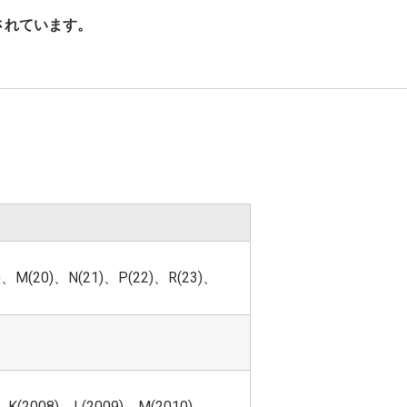
されています。
9)、M(20)、N(21)、P(22)、R(23)、
)、K(2008)、L(2009)、M(2010)、