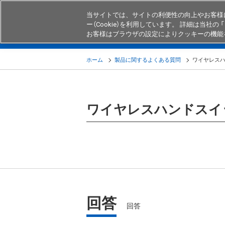
当サイトでは、サイトの利便性の向上やお客様
ー（Cookie）を利用しています。 詳細は当社の 「
お客様はブラウザの設定によりクッキーの機能
製品
業界・用途別商品
知る・
ホーム
製品に関するよくある質問
ワイヤレスハ
ワイヤレスハンドスイ
回答
回答