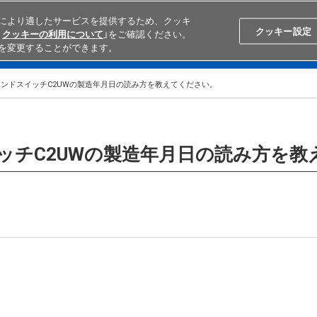
により適したサービスを提供するため、クッキ
Search
Japan
クッキー設定
クッキーの利用について
」をご確認ください。
を変更することができます。
学ぶ
テクニカルサポート
外部ECサイト検索
オムロンと
ンドスイッチC2UWの製造年月日の読み方を教えてください。
ッチC2UWの製造年月日の読み方を教