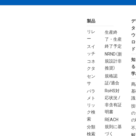
製品
デ
タ
リレ
生産終
ウ
ー
了・生産
ロ
終了予定
スイ
ド
ッチ
NRND（新
知
規設計非
コネ
る
推奨）
クタ
学
規格認
セン
証/適合
サ
商
RoHS対
パラ
基
応状況 /
メト
識
非含有証
リッ
技
明書
ク検
の
索
REACH
の
規則に基
分類
不
づく
検索
解