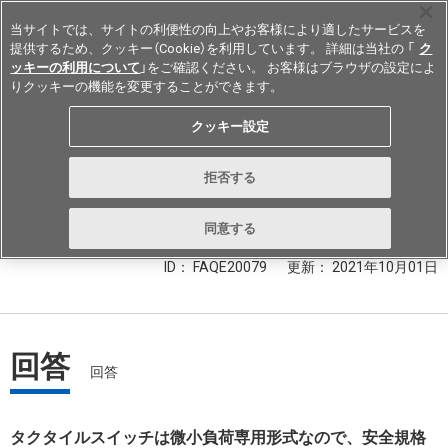
当サイトでは、サイトの利便性の向上やお客様により適したサービスを
提供するため、クッキー（Cookie）を利用しています。 詳細は当社の 「
ク
ッキーの利用について
」をご確認ください。 お客様はブラウザの設定によ
りクッキーの機能を変更することができます。
Japan
クッキー設定
安全規格に対応したタクタイルスイ
拒否する
ッチはありますか？
同意する
ID： FAQE20079
更新：
2021年10月01日
回答
回答
タクタイルスイッチは微小負荷専用形式なので、安全規格