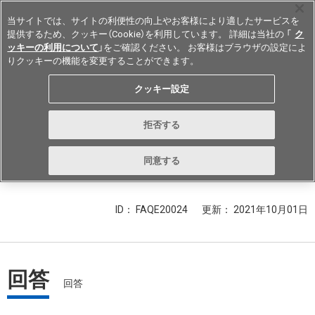
当サイトでは、サイトの利便性の向上やお客様により適したサービスを
提供するため、クッキー（Cookie）を利用しています。 詳細は当社の 「
ク
ッキーの利用について
」をご確認ください。 お客様はブラウザの設定によ
りクッキーの機能を変更することができます。
Japan
クッキー設定
マイクロスイッチで、NC状態の場
拒否する
合も接点表面に被膜は生成されます
か?
同意する
ID： FAQE20024
更新：
2021年10月01日
回答
回答