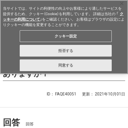
当サイトでは、サイトの利便性の向上やお客様により適したサービスを
提供するため、クッキー（Cookie）を利用しています。 詳細は当社の 「
ク
ッキーの利用について
」をご確認ください。 お客様はブラウザの設定によ
りクッキーの機能を変更することができます。
Japan
クッキー設定
機器内蔵用フォト・マイクロセンサ
拒否する
(フォトインタラプタ)で、基板実装
タイプではない配線しやすい機種は
同意する
ありますか？
ID： FAQE40051
更新：
2021年10月01日
回答
回答