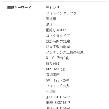
関連キーワード
光センサ
フォトインタラプタ
透過形
溝形
配線しやすい
コネクタタイプ
設計時間の短縮
組立工数の削減
メンテナンス工数の削減
X・Y・Z軸方向
取り付け
M2 M3ねじ
電源電圧
5V・12V・24V
フォト・IC出力
小型化
形EE-SX3162-P
形EE-SX3163-P
形EE-SX3164-P