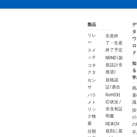
製品
デ
タ
リレ
生産終
ウ
ー
了・生産
ロ
終了予定
スイ
ド
ッチ
NRND（新
知
規設計非
コネ
る
推奨）
クタ
学
規格認
セン
証/適合
サ
商
RoHS対
パラ
基
応状況 /
メト
識
非含有証
リッ
技
明書
ク検
の
索
REACH
の
規則に基
分類
不