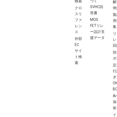
づく
検索
解
SVHC回
クロ
例
答書
スリ
製
MOS
ファ
用
FETリレ
レン
集
ー設計支
ス
リ
援データ
外部
レ
EC
回
サイ
技
ト検
ポ
索
定
行
ぎ
O
B
Ar
保
術
イ