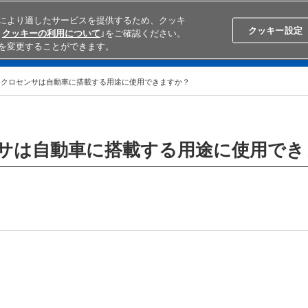
により適したサービスを提供するため、クッキ
Search
Japan
クッキー設定
クッキーの利用について
」をご確認ください。
を変更することができます。
学ぶ
テクニカルサポート
外部ECサイト検索
オムロンと
イクロセンサは自動車に搭載する用途に使用できますか？
サは自動車に搭載する用途に使用でき