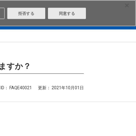
Select Region
Contact
拒否する
同意する
は
Aratasとは
ログイン/会員登録
ますか？
ID： FAQE40021
更新：
2021年10月01日