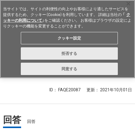
当サイトでは、サイトの利便性の向上やお客様により適したサービスを
提供するため、クッキー（Cookie）を利用しています。 詳細は当社の 「
ク
ッキーの利用について
」をご確認ください。 お客様はブラウザの設定によ
りクッキーの機能を変更することができます。
Japan
クッキー設定
ロータリーディップスイッチで、
拒否する
リアル・コードとコンプリメンタ
リ・コードとは何ですか？
同意する
ID： FAQE20087
更新：
2021年10月01日
回答
回答