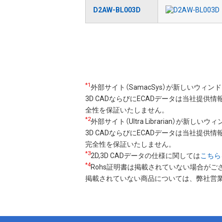
D2AW-BL003D
ペ
ー
ジ
送
*1
外部サイト（SamacSys）が新しいウィ
り
3D CADならびにECADデータは当社提供
全性を保証いたしません。
*2
外部サイト（Ultra Librarian）が新し
3D CADならびにECADデータは当社提供情報
完全性を保証いたしません。
*3
2D,3D CADデータの仕様に関しては
こちら
*4
Rohs証明書は掲載されていない場合がご
掲載されていない商品については、弊社営