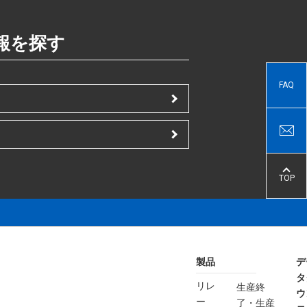
報を探す
FAQ
TOP
製品
デ
タ
リレ
生産終
ウ
ー
了・生産