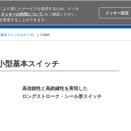
により適したサービスを提供するため、クッキ
Search
Japan
クッキー設定
クッキーの利用について
」をご確認ください。
を変更することができます。
学ぶ
テクニカルサポート
外部ECサイト検索
オムロンと
基本スイッチ(Jサイズ)
D2AW
超小型基本スイッチ
高信頼性と高絶縁性を実現した
ロングストローク・シール形スイッチ