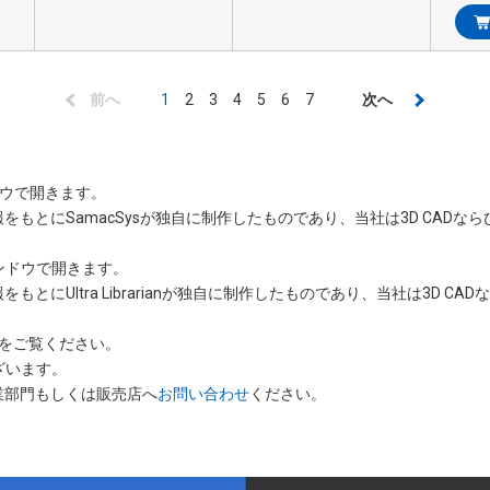
前
前へ
カ
1
Page
2
Page
3
Page
4
Page
5
Page
6
Page
7
次
次へ
ペ
レ
ペ
ー
ン
ー
ジ
ト
ジ
ンドウで開きます。
情報をもとにSamacSysが独自に制作したものであり、当社は3D CAD
ペ
ー
いウィンドウで開きます。
ジ
をもとにUltra Librarianが独自に制作したものであり、当社は3D 
をご覧ください。
ざいます。
業部門もしくは販売店へ
お問い合わせ
ください。