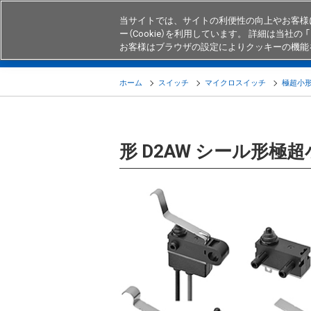
当サイトでは、サイトの利便性の向上やお客様
ー（Cookie）を利用しています。 詳細は当社の 「
お客様はブラウザの設定によりクッキーの機能
製品
業界・用途別商品
知る・
ホーム
スイッチ
マイクロスイッチ
極超小形
形 D2AW シール形極