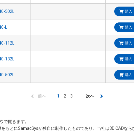
購入
購入
購入
購入
購入
前
前へ
カ
1
Page
2
Page
3
次
次へ
ペ
レ
ペ
ー
ン
ー
ジ
ト
ジ
ンドウで開きます。
情報をもとにSamacSysが独自に制作したものであり、当社は3D CAD
ペ