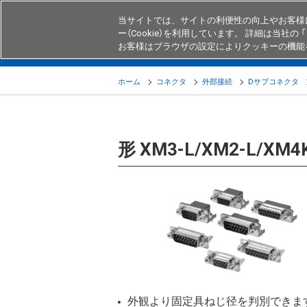
当サイトでは、サイトの利便性の向上やお客様
ー（Cookie）を利用しています。 詳細は当社の 「
お客様はブラウザの設定によりクッキーの機能
製品
業界・用途別商品
知る・
ホーム
コネクタ
外部接続
Dサブコネクタ
形 XM3-L/XM2-L/X
外観より固定具ねじ径を判別できま