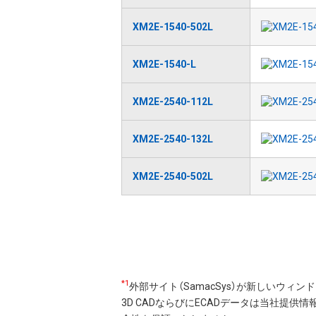
XM2E-1540-502L
XM2E-1540-L
XM2E-2540-112L
XM2E-2540-132L
XM2E-2540-502L
ペ
ー
ジ
送
*1
外部サイト（SamacSys）が新しいウィ
り
3D CADならびにECADデータは当社提供