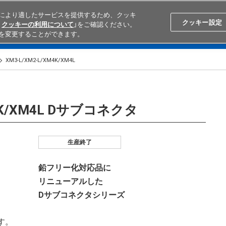
により適したサービスを提供するため、クッキ
Search
Japan
クッキー設定
クッキーの利用について
」をご確認ください。
を変更することができます。
学ぶ
テクニカルサポート
外部ECサイト検索
オムロンと
XM3-L/XM2-L/XM4K/XM4L
M4K/XM4L Dサブコネクタ
生産終了
鉛フリー化対応品に
リニューアルした
Dサブコネクタシリーズ
す。