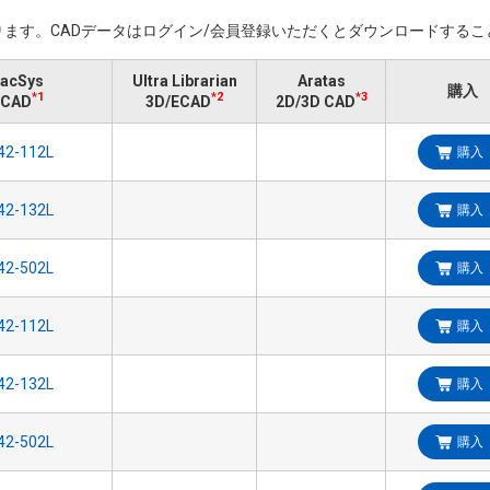
ます。​CADデータはログイン/会員登録いただくと​ダウンロードする
acSys
Ultra Librarian
Aratas
購入
*1
*2
*3
ECAD
3D/ECAD
2D/3D CAD
購入
購入
購入
購入
購入
購入