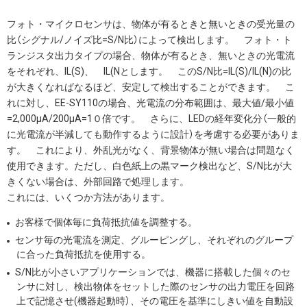
フォト・マイクロセンサは、物体が有るときと無いときの受光量の
比（シグナル/ノイズ比=S/N比）によって検出します。 フォト・ト
ランジスタ出力タイプの場合、物体が有るとき、無いときの光電流
をそれぞれ、IL(S)、 IL(Nとします。 このS/N比=IL(S)/IL(N)の比
が大きくなればなるほど、安定して検出することができます。 こ
れに対し、EE-SY110の場合、光電流の分布範囲は、最大値/最小値
=2,000μA/200μA=1０倍です。 さらに、LEDの経年変化分（一般的
に光電流が半減しても動作するように設計）を考慮する必要がありま
す。 これにより、外乱光がなく、背景物体が無い場合は問題なく
使用できます。ただし、白色紙上の黒マーク検出など、S/N比が大
きくない場合は、外部回路で処理します。
これには、いくつか方法があります。
お客様で個体毎に負荷抵抗値を調整する。
センサ毎の光電流を測定、グルーピングし、それぞれのグループ
に合った負荷抵抗を使用する。
S/N比が小さいアプリケーションでは、機器に搭載した個々のセ
ンサに対し、検出物体をセットした際のセンサの出力電圧を回路
上で記憶させ(機器起動時）、その電圧を基準にしきい値を自動設