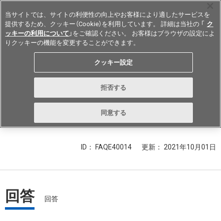
当サイトでは、サイトの利便性の向上やお客様により適したサービスを
提供するため、クッキー（Cookie）を利用しています。 詳細は当社の 「
ク
ッキーの利用について
」をご確認ください。 お客様はブラウザの設定によ
りクッキーの機能を変更することができます。
Japan
クッキー設定
反射形フォト・マイクロセンサ(フ
拒否する
ォトインタラプタ)を使用するとき
の注意点について教えてください。
同意する
ID： FAQE40014
更新：
2021年10月01日
回答
回答