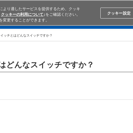
により適したサービスを提供するため、クッキ
Search
Japan
クッキー設定
クッキーの利用について
」をご確認ください。
を変更することができます。
学ぶ
テクニカルサポート
外部ECサイト検索
オムロンと
スイッチとはどんなスイッチですか？
はどんなスイッチですか？