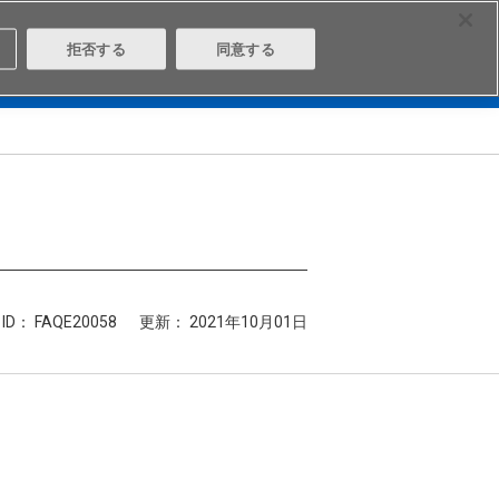
Select Region
Contact
拒否する
同意する
は
Aratasとは
ログイン/会員登録
ID： FAQE20058
更新：
2021年10月01日