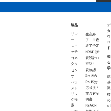
製品
デ
タ
リレ
生産終
ウ
ー
了・生産
ロ
終了予定
スイ
ド
ッチ
NRND（新
知
規設計非
コネ
る
推奨）
クタ
学
規格認
セン
証/適合
サ
商
RoHS対
パラ
基
応状況 /
メト
識
非含有証
リッ
技
明書
ク検
の
索
REACH
の