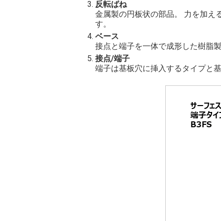
反転ばね
金属製の円板状の部品。 力を加え
す。
ベース
接点と端子を一体で成形した樹脂
接点/端子
端子は基板穴に挿入するタイプと