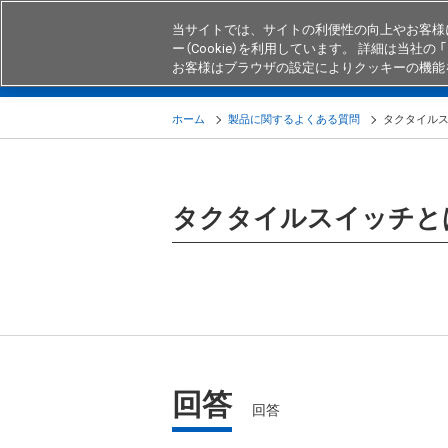
当サイトでは、サイトの利便性の向上やお客様
ー（Cookie）を利用しています。 詳細は当社の 「
お客様はブラウザの設定によりクッキーの機能
製品
業界・用途別商品
知る・
ホーム
製品に関するよくある質問
タクタイル
タクタイルスイッチと
回答
回答