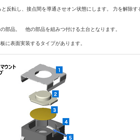
ると反転し、接点間を導通させオン状態にします。 力を解除す
製の部品。 他の部品を組みつ付ける土台となります。
基板に表面実装するタイプがあります。