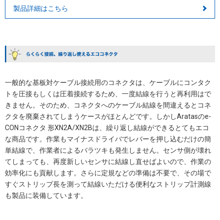
製品詳細はこちら
一般的な基板対ケーブル接続用のコネクタは、ケーブルにコンタク
トを圧接もしくは圧着接続するため、一度結線を行うと再利用はで
きません。そのため、コネクタへのケーブル結線を間違えるとコネ
クタを廃棄されてしまうケースがほとんどです。しかしAratasのe-
CONコネクタ 形XN2A/XN2Bは、繰り返し結線ができるとてもエコ
な商品です。作業もマイナスドライバでレバーを押し込むだけの簡
単結線で、作業者によるバラツキも発生しません。センサ側が壊れ
てしまっても、再度新しいセンサに結線し直せばよいので、作業の
効率化にも貢献します。さらに定規などの準備は不要で、その場で
すぐストリップ長を測って結線いただける便利なストリップ計測線
も製品に装備しています。