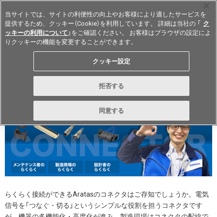
当サイトでは、サイトの利便性の向上やお客様により適したサービスを
提供するため、クッキー（Cookie）を利用しています。 詳細は当社の 「
ク
ッキーの利用について
」をご確認ください。 お客様はブラウザの設定によ
りクッキーの機能を変更することができます。
Japan
クッキー設定
拒否する
同意する
らくらく接続ができるAratasのコネクタはご存知でしょうか。電気
信号を「つなぐ・切る」というシンプルな役割を担うコネクタです
が、機器の多機能化・高度化が進み、製造現場はコネクタの配線で