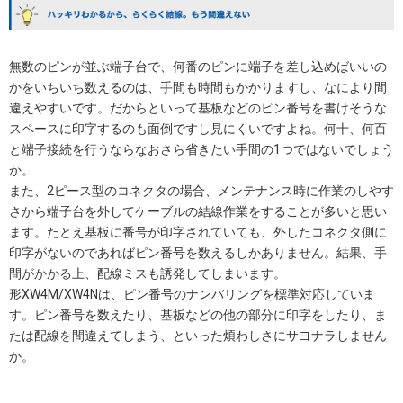
無数のピンが並ぶ端子台で、何番のピンに端子を差し込めばいいの
かをいちいち数えるのは、手間も時間もかかりますし、なにより間
違えやすいです。だからといって基板などのピン番号を書けそうな
スペースに印字するのも面倒ですし見にくいですよね。何十、何百
と端子接続を行うならなおさら省きたい手間の1つではないでしょう
か。
また、2ピース型のコネクタの場合、メンテナンス時に作業のしやす
さから端子台を外してケーブルの結線作業をすることが多いと思い
ます。たとえ基板に番号が印字されていても、外したコネクタ側に
印字がないのであればピン番号を数えるしかありません。結果、手
間がかかる上、配線ミスも誘発してしまいます。
形XW4M/XW4Nは、ピン番号のナンバリングを標準対応していま
す。ピン番号を数えたり、基板などの他の部分に印字をしたり、ま
たは配線を間違えてしまう、といった煩わしさにサヨナラしません
か。