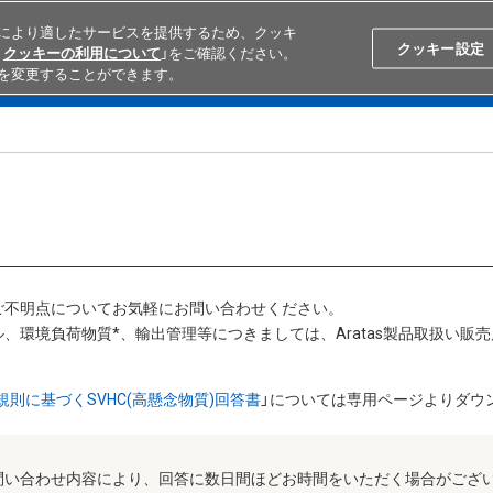
により適したサービスを提供するため、クッキ
Search
Japan
クッキー設定
クッキーの利用について
」をご確認ください。
を変更することができます。
学ぶ
テクニカルサポート
外部ECサイト検索
オムロンと
ご不明点についてお気軽にお問い合わせください。
、環境負荷物質*、輸出管理等につきましては、Aratas製品取扱い販
H規則に基づくSVHC(高懸念物質)回答書
」については専用ページよりダウ
問い合わせ内容により、回答に数日間ほどお時間をいただく場合がござ