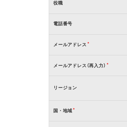
役職
電話番号
メ
メールアドレス
ー
ル
ア
メールアドレス（再入力）
ド
レ
ス
リージョン
住
国・地域
所