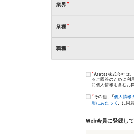
業界
業種
職種
Aratas株式会
るご回答のために利
に個人情報を含むお
その他、「
個人情報
用にあたって
」 に同
Web会員に登録し