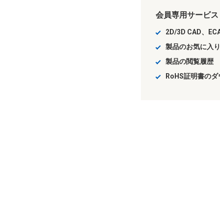
会員専用サービス
2D/3D CAD、
製品のお気に入
製品の閲覧履歴
RoHS証明書の
Aratasサイト会員新規登録
会員登録をご希望の場合はサービス利用規
お送りさせていただきますので、72時間以
*
入力必須項目