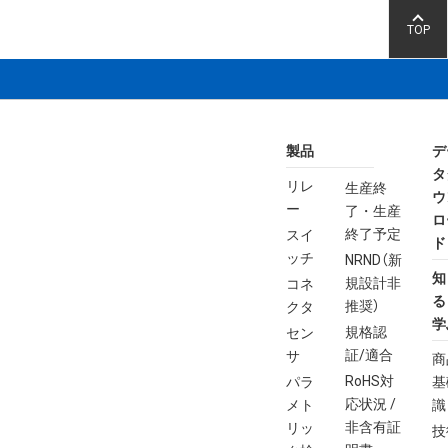
TOP
利用について
」、「
当サイトのご利用にあ
依頼、及びセミナー案内の情報等）を電子メー
製品
デ
タ
リレ
生産終
ウ
ー
了・生産
ロ
終了予定
スイ
ド
ッチ
NRND（新
知
規設計非
コネ
る
推奨）
クタ
学
規格認
セン
証/適合
サ
商
RoHS対
パラ
基
応状況 /
メト
識
非含有証
リッ
技