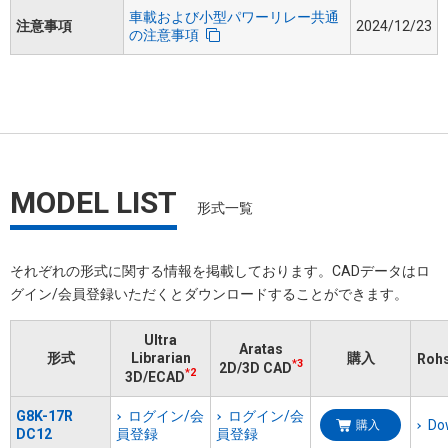
車載および小型パワーリレー共通
注意事項
2024/12/23
の注意事項
MODEL LIST
形式一覧
それぞれの形式に関する情報を掲載しております。​CADデータはロ
グイン/会員登録いただくと​ダウンロードすることができます。
Ultra
Aratas
形式
Librarian
購入
Ro
*3
2D/3D CAD
*2
3D/ECAD
G8K-17R
ログイン/会
ログイン/会
Do
購入
DC12
員登録
員登録