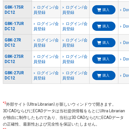
G8K-17SR
ログイン/会
ログイン/会
Do
購入
DC12
員登録
員登録
G8K-17UR
ログイン/会
ログイン/会
Do
購入
DC12
員登録
員登録
G8K-27R
ログイン/会
ログイン/会
Do
購入
DC12
員登録
員登録
G8K-27SR
ログイン/会
ログイン/会
Do
購入
DC12
員登録
員登録
G8K-27UR
ログイン/会
ログイン/会
Do
購入
DC12
員登録
員登録
*2
外部サイト（Ultra Librarian）が新しいウィンドウで開きます。
3D CADならびにECADデータは当社提供情報をもとにUltra Librarian
が独自に制作したものであり、当社は3D CADならびにECADデータ
の正確性、最新性および完全性を保証いたしません。