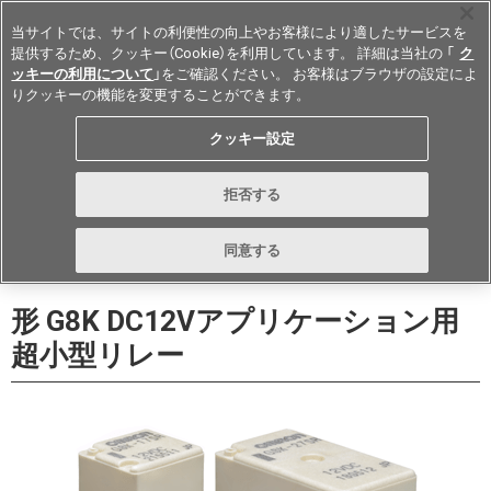
当サイトでは、サイトの利便性の向上やお客様により適したサービスを
提供するため、クッキー（Cookie）を利用しています。 詳細は当社の 「
ク
ッキーの利用について
」をご確認ください。 お客様はブラウザの設定によ
りクッキーの機能を変更することができます。
Japan
クッキー設定
データシート
お問い合わせ
拒否する
購入する
同意する
形 G8K DC12Vアプリケーション用
超小型リレー