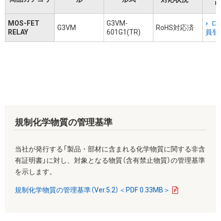
リ
MOS-FET
G3VM-
ロ
G3VM
RoHS対応済
RELAY
601G1(TR)
員登
規制化学物質の管理基準
当社が発行する「製品・部材に含まれる化学物質に関する非含
有証明書」に対し、対象となる物質（含有禁止物質）の管理基準
を示します。
規制化学物質の管理基準（Ver.5.2）＜PDF 0.33MB＞