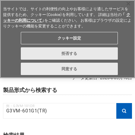
当サイトでは、サイトの利便性の向上やお客様により適したサービスを
提供するため、クッキー（Cookie）を利用しています。 詳細は当社の 「
ク
ッキーの利用について
」をご確認ください。 お客様はブラウザの設定によ
りクッキーの機能を変更することができます。
Japan
クッキー設定
RoHS対応状況 / 非含有証明書ダウ
拒否する
ンロード
同意する
データ更新日 : 2026年03月18日
製品形式から検索する
例：G3VM-101DR