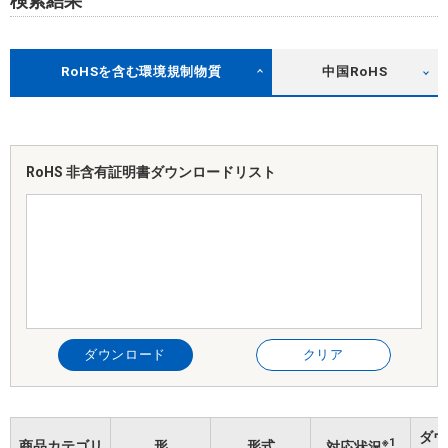
検索結果
RoHSを含む環境規制物質
中国RoHS
RoHS 非含有証明書
ダウンロードリスト
ダウンロード
クリア
ダウ
※1
商品カテゴリ
形
形式
対応状況