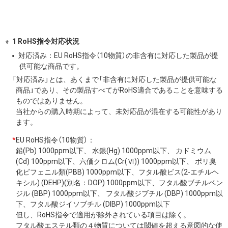
1 RoHS指令対応状況
対応済み：EU RoHS指令（10物質）の非含有に対応した製品が提
供可能な商品です。
「対応済み」とは、あくまで「非含有に対応した製品が提供可能な
商品」であり、その製品すべてがRoHS適合であることを意味する
ものではありません。
当社からの購入時期によって、未対応品が混在する可能性があり
ます。
*
EU RoHS指令（10物質）：
鉛(Pb) 1000ppm以下、 水銀(Hg) 1000ppm以下、 カドミウム
(Cd) 100ppm以下、六価クロム(Cr(Ⅵ)) 1000ppm以下、 ポリ臭
化ビフェニル類(PBB) 1000ppm以下、フタル酸ビス(2-エチルヘ
キシル) (DEHP)(別名：DOP) 1000ppm以下、フタル酸ブチルベン
ジル (BBP) 1000ppm以下、 フタル酸ジブチル (DBP) 1000ppm以
下、フタル酸ジイソブチル (DIBP) 1000ppm以下
但し、RoHS指令で適用が除外されている項目は除く。
フタル酸エステル類の４物質については閾値を超える意図的な使