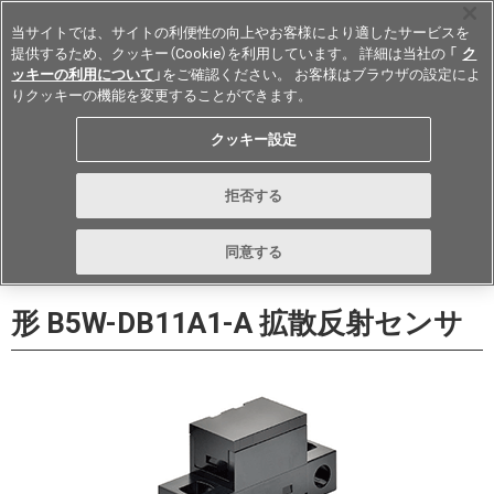
当サイトでは、サイトの利便性の向上やお客様により適したサービスを
提供するため、クッキー（Cookie）を利用しています。 詳細は当社の 「
ク
ッキーの利用について
」をご確認ください。 お客様はブラウザの設定によ
りクッキーの機能を変更することができます。
Japan
クッキー設定
データシート
お問い合わせ
拒否する
購入する
同意する
形 B5W-DB11A1-A 拡散反射センサ