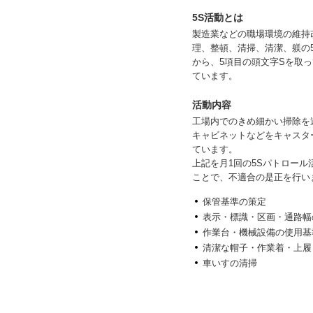
5S活動とは
製造業などの職場環境の維持
理、整頓、清掃、清潔、躾の
から、5項目の頭文字Sを取っ
ています。
活動内容
工場内でのきめ細かい掃除を
キャビネットなどをキャスタ
ています。
上記を月1回の5Sパトロー
ことで、不適合の是正を行い
保管基準の策定
表示・標識・区画・通路幅
作業台・機械設備の使用基
清潔な帽子・作業着・上履
車いすの清掃