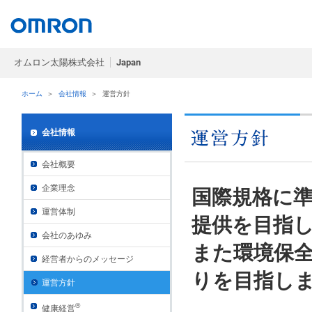
オムロン太陽株式会社
Japan
ホーム
＞
会社情報
＞
運営方針
会社情報
会社概要
企業理念
国際規格に
運営体制
提供を目指
会社のあゆみ
また環境保
経営者からのメッセージ
りを目指し
運営方針
®
健康経営