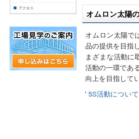
アクセス
オムロン太陽
オムロン太陽で
品の提供を目指
まざまな活動に
活動の一環であ
向上を目指して
5S活動について