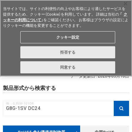
当サイトでは、サイトの利便性の向上やお客様により適したサービスを
提供するため、クッキー（Cookie）を利用しています。 詳細は当社の 「
ク
ッキーの利用について
」をご確認ください。 お客様はブラウザの設定によ
りクッキーの機能を変更することができます。
Japan
クッキー設定
RoHS対応状況 / 非含有証明書ダウ
拒否する
ンロード
同意する
データ更新日 : 2026年03月18日
製品形式から検索する
例：G3VM-101DR