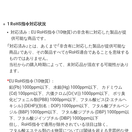
1 RoHS指令対応状況
対応済み：EU RoHS指令（10物質）の非含有に対応した製品が提
供可能な商品です。
「対応済み」とは、あくまで「非含有に対応した製品が提供可能な
商品」であり、その製品すべてがRoHS適合であることを意味する
ものではありません。
当社からの購入時期によって、未対応品が混在する可能性があり
ます。
*
EU RoHS指令（10物質）：
鉛(Pb) 1000ppm以下、 水銀(Hg) 1000ppm以下、 カドミウム
(Cd) 100ppm以下、六価クロム(Cr(Ⅵ)) 1000ppm以下、 ポリ臭
化ビフェニル類(PBB) 1000ppm以下、フタル酸ビス(2-エチルヘ
キシル) (DEHP)(別名：DOP) 1000ppm以下、フタル酸ブチルベン
ジル (BBP) 1000ppm以下、 フタル酸ジブチル (DBP) 1000ppm以
下、フタル酸ジイソブチル (DIBP) 1000ppm以下
但し、RoHS指令で適用が除外されている項目は除く。
フタル酸エステル類の４物質については閾値を超える意図的な使