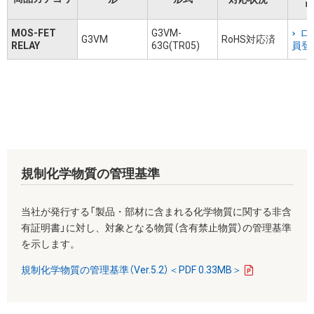
リ
MOS-FET
G3VM-
ロ
G3VM
RoHS対応済
RELAY
63G(TR05)
員登
規制化学物質の管理基準
当社が発行する「製品・部材に含まれる化学物質に関する非含
有証明書」に対し、対象となる物質（含有禁止物質）の管理基準
を示します。
規制化学物質の管理基準（Ver.5.2）＜PDF 0.33MB＞