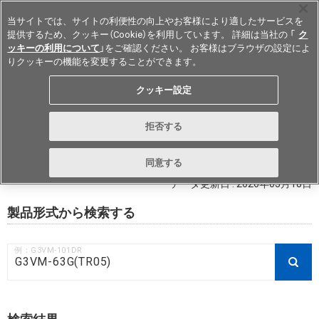
当サイトでは、サイトの利便性の向上やお客様により適したサービスを
提供するため、クッキー（Cookie）を利用しています。 詳細は当社の 「
ク
ッキーの利用について
」をご確認ください。 お客様はブラウザの設定によ
りクッキーの機能を変更することができます。
Japan
クッキー設定
RoHS対応状況 / 非含有証明書ダウ
拒否する
ンロード
同意する
データ更新日 : 2026年03月18日
製品形式から検索する
例：G3VM-101DR