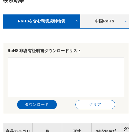
検索結果
RoHSを含む環境規制物質
中国RoHS
RoHS 非含有証明書
ダウンロードリスト
ダウンロード
クリア
ダウ
※1
商品カテゴリ
形
形式
対応状況